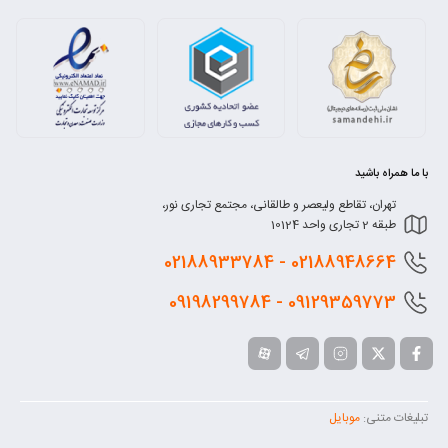
با ما همراه باشید
تهران، تقاطع ولیعصر و طالقانی، مجتمع تجاری نور،
طبقه 2 تجاری واحد 10124
0218
8948664 - 02188933784
0912
9359773 - 09198299784
تبلیغات متنی:
موبایل