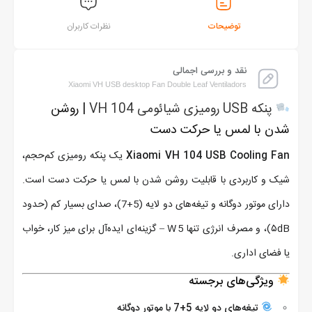
توضیحات
نظرات کاربران
نقد و بررسی اجمالی
Xiaomi VH USB desktop Fan Double Leaf Ventiladors
پنکه USB رومیزی شیائومی VH 104
| روشن
شدن با لمس یا حرکت دست
Xiaomi VH 104 USB Cooling Fan
یک پنکه‌ رومیزی کم‌حجم،
شیک و کاربردی با قابلیت روشن شدن با لمس یا حرکت دست است.
دارای موتور دوگانه و تیغه‌های دو لایه (5+7)، صدای بسیار کم (حدود
۵dB)، و مصرف انرژی تنها 5 W – گزینه‌ای ایده‌آل برای میز کار، خواب
یا فضای اداری.
ویژگی‌های برجسته
تیغه‌های دو لایه 5+7 با موتور دوگانه