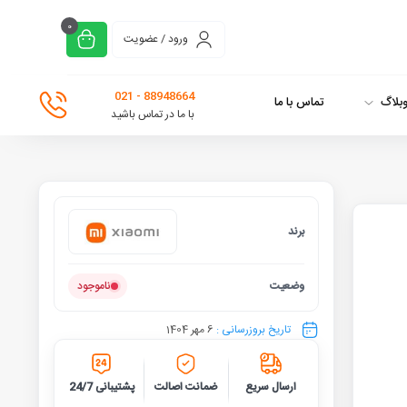
0
ورود / عضویت
88948664 - 021
بلاگ
تماس با ما
با ما در تماس باشید
برند
شیائومی
وضعیت
ناموجود
تاریخ بروزرسانی :
6 مهر 1404
ارسال سریع
ضمانت اصالت
پشتیبانی 24/7