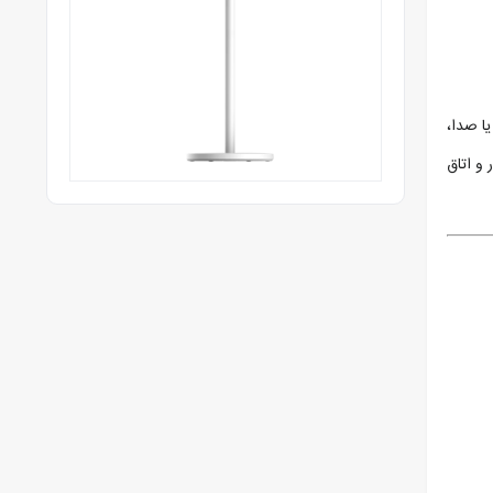
احی مینیمال، موتور بدون‌ذغال (BLDC)، تیغه‌های دو لایه 7+5 و قابلیت کنترل از طریق اپ Mi Home یا صدا،
 و اتاق