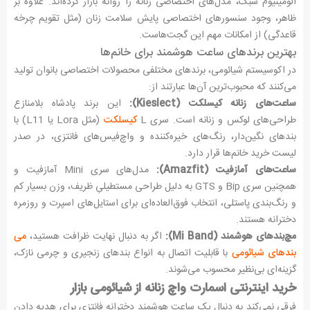
آلومینیوم سبک، مدل‌های اختصاصی زنانه را روانه بازار کرده‌اند. علاوه بر
ظاهر، وجود سنسورهای اختصاصی پایش سلامت زنان (مثل تقویم چرخه
قاعدگی) از امکانات مهم این گجت‌هاست.
بهترین برندهای ساعت هوشمند برای خانم‌ها
در اکوسیستم شیائومی، برندهای مختلفی محصولات اختصاصی بانوان تولید
می‌کنند که محبوب‌ترین آن‌ها عبارتند از:
ساعت‌های زنانه کیسلکت (Kieslect):
این برند پادشاه بلامنازع
طراحی‌های لوکس و زنانه است. سری L
کیسلکت
(مثل Lora یا L11) با
بندهای نگین‌دار، رنگ‌های خیره‌کننده و واچ‌فیس‌های فانتزی، در صدر
لیست خرید خانم‌ها قرار دارد.
ساعت‌های آمازفیت (Amazfit):
مدل‌های سری Mini آمازفیت و
همچنین سری Bip و GTS به دلیل طراحی مستطیلیِ ظریف، وزن بسیار کم
و رنگ‌بندی پاستلی، انتخاب فوق‌العاده‌ای برای استایل‌های اسپرت و روزمره
دخترانه هستند.
مچ‌بندهای هوشمند (Mi Band):
اگر به دنبال نهایت ظرافت هستید،
می
بندهای شیائومی
با قابلیت اتصال به انواع بندهای زنجیری و چرمی نازک،
گزینه‌ای بی‌نظیر محسوب می‌شوند.
خرید اینترنتی اسمارت واچ زنانه از شیائومی بازار
فرقی نمی‌کند به دنبال یک ساعت هوشمند دخترانه فانتزی برای هدیه دادن