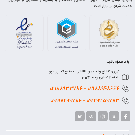
خدمات شیائومی بازار است.
با ما همراه باشید
تهران، تقاطع ولیعصر و طالقانی، مجتمع تجاری نور،
طبقه 2 تجاری واحد 10124
0218
8948664 - 02188933784
0912
9359773 - 09198299784