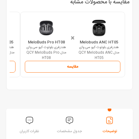
مقایسه با محصولات مشابه
×
C HT05
MeloBuds Pro HT08
Melobuds ANC HT05
هندزفری بلوتوث کیو سی وای
هندزفری بلوتوث کیو سی وای
هندزفری ب
مدل QCY Melobuds ANC
مدل QCY MeloBuds Pro
مدل C
HT08
HT05
مقایسه
توضیحات
جدول مشخصات
نظرات کاربران