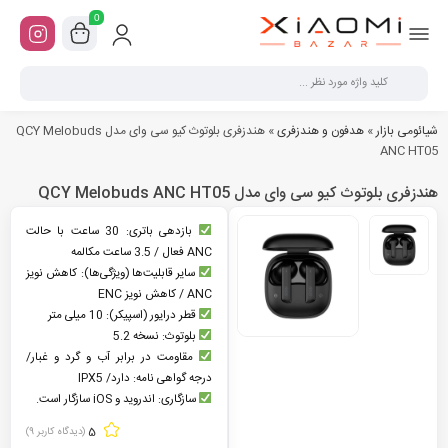
0
شیائومی بازار
»
هدفون و هندزفری
»
هندزفری بلوتوث کیو سی وای مدل QCY Melobuds
ANC HT05
هندزفری بلوتوث کیو سی وای مدل QCY Melobuds ANC HT05
بازدهی باتری: 30 ساعت با حالت
ANC فعال / 3.5 ساعت مکالمه
سایر قابلیت‌ها (ویژگی‌ها): کاهش نویز
ANC / کاهش نویز ENC
قطر درایور (اسپیکر): 10 میلی متر
بلوتوث: نسخه 5.2
مقاومت در برابر آب و گرد و غبار/
درجه گواهی‌ نامه: دارد/ IPX5
سازگاری: اندروید و iOS سازگار است.
5
(دیدگاه کاربر
9
)