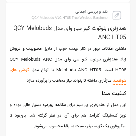
نقد و بررسی اجمالی
QCY Melobuds ANC HT05 True Wireless Earphone
هندزفری بلوتوث کیو سی وای مدل QCY Melobuds
ANC HT05
داشتن امکانات بروز
در کنار قیمت خوب از دلایل
محبوبیت و فروش
زیاد
هندزفری بلوتوث کیو سی وای مدل QCY Melobuds ANC
HT05 است. Melobuds ANC HT05 با انواع مدل
گوشی های
هوشمند
سازگاری داشته تا بتواند نیاز مخاطب را برآورده سازد.
کیفیت صدا
این مدل از هندزفری بی‌سیم برای
مکالمه روزمره
بسیار عالی بوده و
نویز کنسلینگ کارآمد
هم برای آن در نظر گرفته شد. باوجود 3
میکروفون یک گزینه برتر نسبت به رقبا محسوب می‌شود.