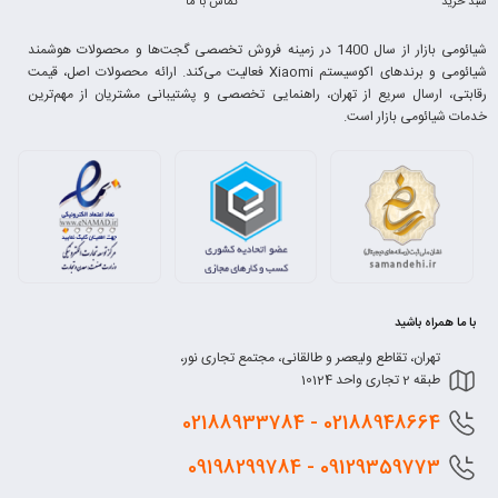
سبد خرید
تماس با ما
شیائومی بازار از سال 1400 در زمینه فروش تخصصی گجت‌ها و محصولات هوشمند
شیائومی و برندهای اکوسیستم Xiaomi فعالیت می‌کند. ارائه محصولات اصل، قیمت
رقابتی، ارسال سریع از تهران، راهنمایی تخصصی و پشتیبانی مشتریان از مهم‌ترین
خدمات شیائومی بازار است.
با ما همراه باشید
تهران، تقاطع ولیعصر و طالقانی، مجتمع تجاری نور،
طبقه 2 تجاری واحد 10124
0218
8948664 - 02188933784
0912
9359773 - 09198299784