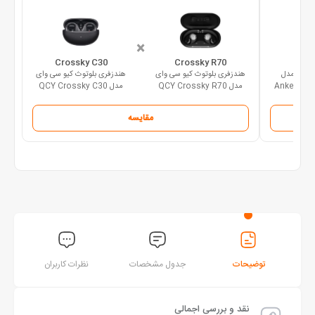
×
Crossky C30
Crossky R70
V20i
 انکر مدل
هندزفری بلوتوث کیو سی وای
هندزفری بلوتوث کیو سی وای
Anker Sou
مدل QCY Crossky R70
مدل QCY Crossky C30
A
مقایسه
توضیحات
جدول مشخصات
نظرات کاربران
نقد و بررسی اجمالی