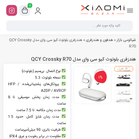
0
شیائومی بازار
»
هدفون و هندزفری
»
هندزفری بلوتوث کیو سی وای مدل QCY Crossky
R70
هندزفری بلوتوث کیو سی وای مدل QCY Crossky R70
نوع اتصال: بی‌سیم (بلوتوث)
1%
نسخه بلوتوث: 5.3
پروتکل‌های پشتیبانی‌شده: HFP /
A2DP / AVRCP
مدت زمان پخش موسیقی: تا 8
ساعت
مدت زمان مکالمه: تا 7.5 ساعت
مدت زمان شارژ کامل: حدود 1.5
ساعت
ظرفیت باتری: 90 میلی‌آمپرساعت
مقاومت در برابر رطوبت و عرق: IPX4