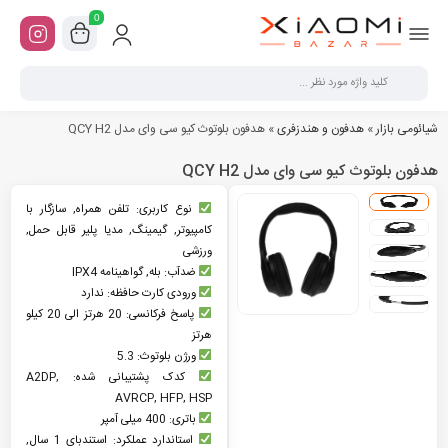
0
شیائومی بازار
»
هدفون و هندزفری
»
هدفون بلوتوث کیو سی وای مدل QCY H2
هدفون بلوتوث کیو سی وای مدل QCY H2
نوع کاربری: تلفن همراه, سازگار با
کامپیوتر, گیمینگ, مدیا پلیر قابل حمل,
ورزشی
ضدآب: بله, گواهینامه IPX4
ورودی کارت حافظه: ندارد
پاسخ فرکانسی: 20 هرتز الی 20 کیلو
هرتز
ورژن بلوتوث: 5.3
کدک پشتیبانی شده: A2DP,
AVRCP, HFP, HSP
باتری: 400 میلی آمپر
استاندارد عملکرد: استندبای 1 سال,