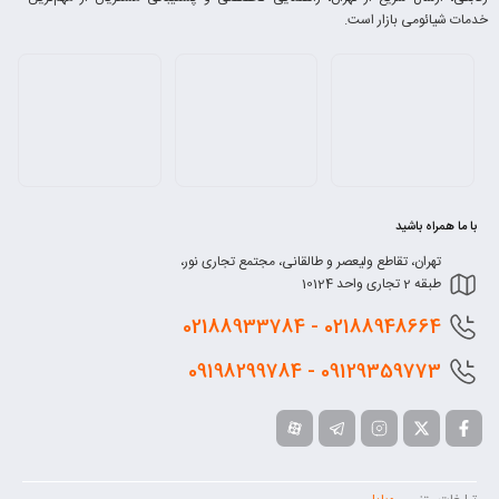
خدمات شیائومی بازار است.
با ما همراه باشید
تهران، تقاطع ولیعصر و طالقانی، مجتمع تجاری نور،
طبقه 2 تجاری واحد 10124
0218
8948664 - 02188933784
0912
9359773 - 09198299784