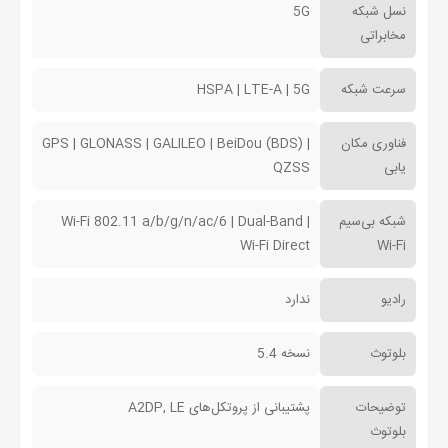
نسل شبکه
5G
مخابراتی
سرعت شبکه
HSPA | LTE-A | 5G
فناوری مکان
GPS | GLONASS | GALILEO | BeiDou (BDS) |
یابی
QZSS
شبکه بی‌سیم
Wi-Fi 802.11 a/b/g/n/ac/6 | Dual-Band |
Wi-Fi Direct
Wi-Fi
رادیو
ندارد
بلوتوث
نسخه 5.4
توضیحات
پشتیبانی از پروتکل‌های A2DP, LE
بلوتوث