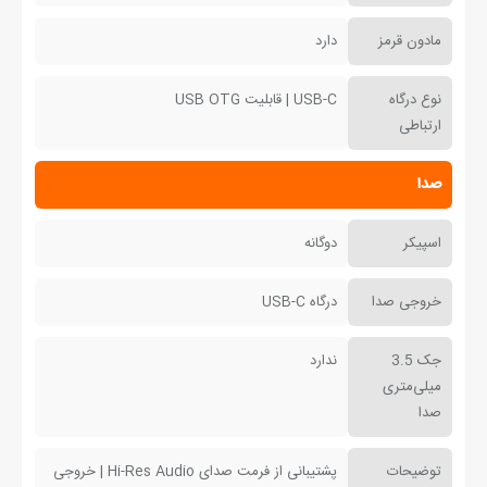
مادون قرمز
دارد
نوع درگاه
USB-C | قابلیت USB OTG
ارتباطی
صدا
اسپیکر
دوگانه
خروجی صدا
درگاه USB-C
جک 3.5
ندارد
میلی‌متری
صدا
توضیحات
پشتیبانی از فرمت صدای Hi-Res Audio | خروجی