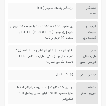
لرزشگیر
لرزشگیر اپتیکال تصویر (OIS)
تصویر
کیفیت و
رزولوشن (2160 × 3840) 4K با سرعت 30 فریم بر
سرعت
ثانیه | رزولوشن (1080 × 1920) Full HD با
فیلمبرداری
سرعت 60 فریم بر ثانیه
سایر
دارای لنز واید | دارای لنز اولتراواید با زاویه 120
قابلیت‌های
درجه | دارای لنز ماکرو | قابلیت عکاسی HDR |
دوربین اصلی
قابلیت عکاسی پانوراما
دوربین سلفی
16 مگاپیکسل
مشخصات
دوربین 16 مگاپیکسل با دریچه دیافراگم f/2.4،
دوربین سلفی
سایز سنسور 1/3.06 اینچ، سایز پیکسل 1.0
میکرومتر