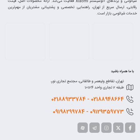
شیائومی و برندهای اکوسیستم Xiaomi فعالیت می‌کند. ارائه محصولات اصل، قیمت
رقابتی، ارسال سریع از تهران، راهنمایی تخصصی و پشتیبانی مشتریان از مهم‌ترین
خدمات شیائومی بازار است.
با ما همراه باشید
تهران، تقاطع ولیعصر و طالقانی، مجتمع تجاری نور،
طبقه 2 تجاری واحد 10124
0218
8948664 - 02188933784
0912
9359773 - 09198299784