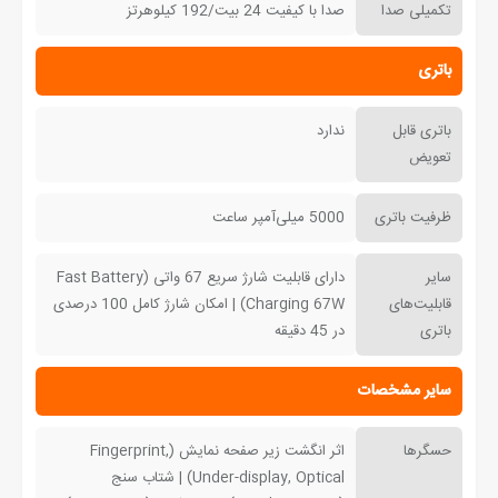
تکمیلی صدا
صدا با کیفیت 24 بیت/192 کیلوهرتز
باتری
باتری قابل
ندارد
تعویض
ظرفیت باتری
5000 میلی‌آمپر ساعت
سایر
دارای قابلیت شارژ سریع 67 واتی (Fast Battery
قابلیت‌های
Charging 67W) | امکان شارژ کامل 100 درصدی
باتری
در 45 دقیقه
سایر مشخصات
حسگرها
اثر انگشت زیر صفحه نمایش (Fingerprint,
Under-display, Optical) | شتاب سنج