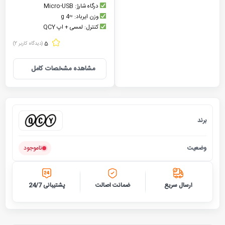
درگاه شارژ: Micro‑USB
وزن ایرباد: ≈4 g
کنترل: لمسی + اپ QCY
5
(دیدگاه کاربر
2
)
مشاهده مشخصات کامل
برند
کیو سی 
وضعیت
ناموجود
ارسال سریع
ضمانت اصالت
پشتیبانی 24/7