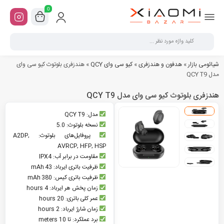
0
شیائومی بازار
»
هدفون و هندزفری
»
کیو سی وای QCY
»
هندزفری بلوتوث کیو سی وای
مدل QCY T9
هندزفری بلوتوث کیو سی وای مدل QCY T9
مدل: QCY T9
نسخه بلوتوث: 5.0
پروفایل‌های بلوتوث: A2DP,
AVRCP, HFP, HSP
مقاومت در برابر آب: IPX4
ظرفیت باتری ایرباد: 43 mAh
ظرفیت باتری کیس: 380 mAh
زمان پخش هر ایرباد: 4 hours
عمر کلی باتری: 20 hours
زمان شارژ ایرباد: 2 hours
برد عملکرد: تا 10 meters