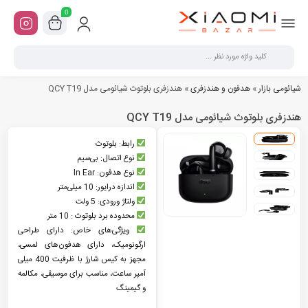
0
شیائومی بازار
»
هدفون و هندزفری
»
هندزفری بلوتوث شیائومی مدل QCY T19
هندزفری بلوتوث شیائومی مدل QCY T19
رابط: بلوتوث
نوع اتصال: بی‌سیم
نوع هدفون: In Ear
اندازه درایور: 10 میلی‌متر
ولتاژ ورودی: 5 ولت
محدوده برد بلوتوث : 10 متر
ویژگی‌های خاص: دارای طراحی
ارگونومیک، دارای هدفون‌های لمسی،
مجهز به کیس شارژ با ظرفیت 400 میلی
آمپر ساعت، مناسب برای موسیقی، مکالمه
و گیمینگ