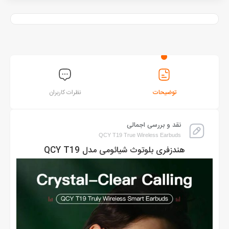
توضیحات
نظرات کاربران
نقد و بررسی اجمالی
QCY T19 True Wireless Earbuds
هندزفری بلوتوث شیائومی مدل QCY T19