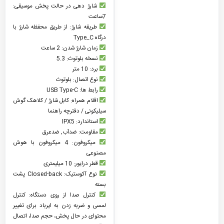
شارژ دهی در حالت پخش موسیقی:
7ساعت
طریقه شارژ: از طریق محفظه شارژ با
درگاه Type_C
زمان شارژ شدن: 2 ساعت
نسخه بلوتوث: 5.3
برد: 10 متر
نوع اتصال: بلوتوث
رابط ها: USB Type-C
اقلام همراه: کابل شارژ / کلاهک گوش
سیلیکونی / دفترچه راهنما
استاندارد: IPX5
مقاومت: ضدآب, ضدعرق
میکروفون: 4 میکروفون با هوش
مصنوعی
قطر درایور: 10 میلیمتری
نوع آکوستیک: Closed-back پشت
بسته
کنترل صدا از روی دستگاه: کنترل
لمسی و ضربه زدن به ایرباد برای تغییر
محتوای در حال پخش، حجم صدا، اتصال