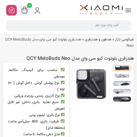
0
شیائومی بازار
»
هدفون و هندزفری
»
هندزفری بلوتوث کیو سی وای مدل QCY MeloBuds
Neo
هندزفری بلوتوث کیو سی وای مدل QCY MeloBuds Neo
مناسب برای: گیمینگ, مکالمه,
موسیقی
نوع پوشش گوش: داخل گوش ( in-
ear )
نوع کاربری: رسمی, روزمره, ورزشی
منبع تغذیه: باتری داخلی غیر قابل
تعویض
نوع باتری: لیتیوم یونی
ظرفیت باتری: 400 میلی‌آمپر ساعت
(محفظه شارژ)
شارژ دهی مکالمه: 6 ساعت