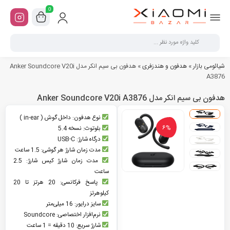
0
شیائومی بازار
»
هدفون و هندزفری
»
هدفون بی سیم انکر مدل Anker Soundcore V20i
A3876
هدفون بی سیم انکر مدل Anker Soundcore V20i A3876
نوع هدفون: داخل گوش ( in-ear )
6%
بلوتوث: نسخه 5.4
درگاه شارژ: USB-C
مدت زمان شارژ هر گوشی: 1.5 ساعت
مدت زمان شارژ کیس شارژ: 2.5
ساعت
پاسخ فرکانسی: 20 هرتز تا 20
کیلوهرتز
سایز درایور: 16 میلی‌متر
نرم‌افزار اختصاصی: Soundcore
شارژ سریع: 10 دقیقه = 1 ساعت