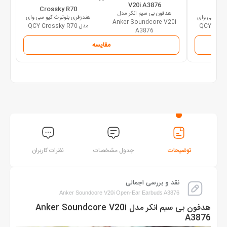
V20i A3876
Crossky R70
Cros
هدفون بی سیم انکر مدل
 کیو سی وای
هندزفری بلوتوث کیو سی وای
Anker Soundcore V20i
مدل QCY Crossky R70
A3876
مقایسه
توضیحات
جدول مشخصات
نظرات کاربران
نقد و بررسی اجمالی
Anker Soundcore V20i Open-Ear Earbuds A3876
هدفون بی سیم انکر مدل Anker Soundcore V20i
A3876