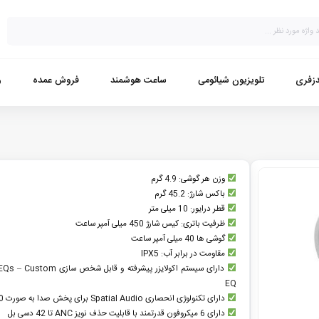
زفری
تلویزیون شیائومی
ساعت هوشمند
فروش عمده
و
وزن هر گوشی: 4.9 گرم
باکس شارژ: 45.2 گرم
قطر درایور: 10 میلی متر
ظرفیت باتری: کیس شارژ 450 میلی آمپر ساعت
گوشی ها 40 میلی آمپر ساعت
مقاومت در برابر آب: IPX5
دارای سیستم اکولایزر پیشرفته و قابل شخص سا
EQ
دارای تکنولوژی انحصاری Spatial Audio برای پخش صدا به صورت 360درجه
دارای 6 میکروفون قدرتمند با قابلیت حذف نویز ANC تا 42 دسی بل