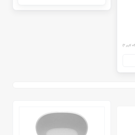
اه کاربر
2
)