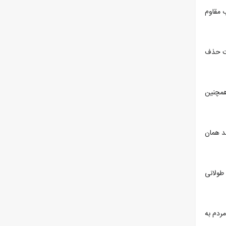
 داشته و در برابر آب مقاوم
 شده که شامل قابلیت حذف
مکالمه داشته باشد. همچنین
د همان
فعال (ANC)، عمر باتری طولانی
ت، اما برای اکثر مردم به