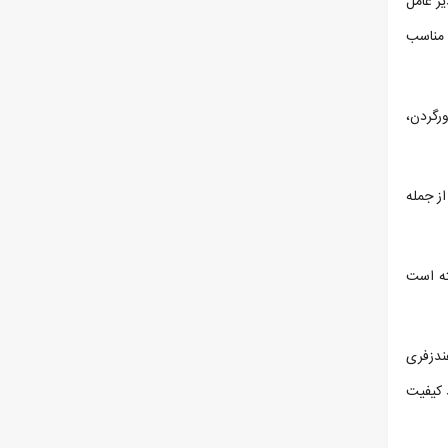
 مناسب
رگردن،
ز جمله
ته است
ندزفری
1 میلیمتری بوده و می تواند کیفیت