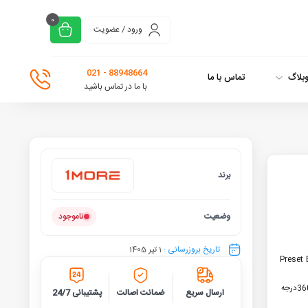
0
ورود / عضویت
88948664 - 021
بلاگ
تماس با ما
با ما در تماس باشید
برند
وان مور
وضعیت
ناموجود
تاریخ بروزرسانی :
1 تیر 1405
زی Preset EQs – Custom
ارسال سریع
ضمانت اصالت
پشتیبانی 24/7