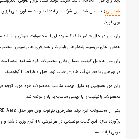
برند وان مور (1MORE) یک شرکت تولید کننده لوازم صوتی الکترونیکی است که در دهه قبل توسط گری سیه (Gary Hsieh) و لی جون (Lei Jun) (مدیر عامل
شیائومی
) تاسیس شد. این شرکت در ابتدا با تولید هدفون‌ های ارزان
روی آورد.
وان مور در حال حاضر طیف گسترده ‌ای از محصولات صوتی را تولید م
هدفون‌ های بی‌سیم، بلندگوهای بلوتوث و هندزفری‌ های سیمی. محصولات این شرکت در بیش از
وان مور به دلیل کیفیت صدای بالای محصولات خود شناخته شده است. ای
درایورهایی با قطر بزرگ، فناوری حذف نویز فعال و طراحی ارگونومیک.
وان مور همچنین به دلیل قیمت مناسب محصولات خود مورد توجه قرار
محصولات باکیفیت را با قیمتی مناسب به بازار عرضه کند.
یکی از محصولات این برند
هندزفری بلوتوث وان مور مدل ۱MORE Aero
خوبی ارائه دهد.