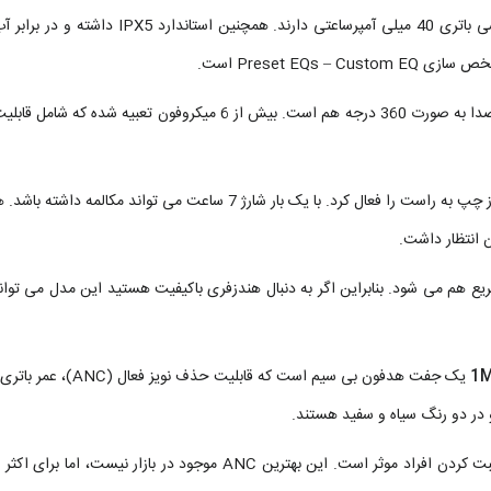
داشته و هر گوشی باتری 40 میلی آمپرساعتی دارند. همچنین استاندارد IPX5
Preset EQ است.
شایان ذکر بوده دارای تکنولوژی انحصاری Spatial Audio برای پخش صدا به صورت 360 درجه هم است. بیش از 6 میکروفون تعبیه
وان مور در این گزینه قابلیت اتصال همزمان به 2 دستگاه و انتقال صدا از چپ به راست را فعال کرد. با یک بار شارژ 7 ساعت می تواند 
یع هم می شود. بنابراین اگر به دنبال هندزفری باکیفیت هستید این مدل می توان
یک جفت هدفون بی ‌سیم است که قابلیت حذف نویز 
و در دو رنگ سیاه و سفید هستند.
ANC در Aero در جلوگیری از سر و صدای محیط مانند ترافیک و صحبت کردن افراد موثر است. این بهترین ANC موجود در بازار نیس