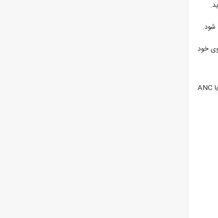
د.
وی خود
به طور کلی، هدفون 1MORE Aero True Wireless Active Noise Cancelling گزینه خوبی برای افرادی است که به دنبال یک جفت هدفون بی سیم با ANC