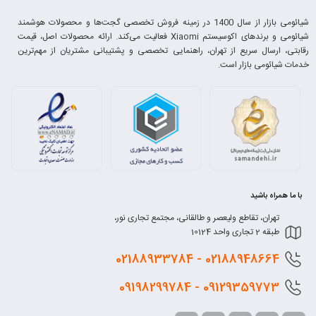
شیائومی بازار از سال 1400 در زمینه فروش تخصصی گجت‌ها و محصولات هوشمند
شیائومی و برندهای اکوسیستم Xiaomi فعالیت می‌کند. ارائه محصولات اصل، قیمت
رقابتی، ارسال سریع از تهران، راهنمایی تخصصی و پشتیبانی مشتریان از مهم‌ترین
خدمات شیائومی بازار است.
با ما همراه باشید
تهران، تقاطع ولیعصر و طالقانی، مجتمع تجاری نور،
طبقه 2 تجاری واحد 10124
0218
8948664 - 02188933784
0912
9359773 - 09198299784