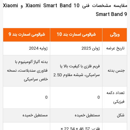
مقایسه مشخصات فنی Xiaomi Smart Band 10 و Xiaomi
Smart Band 9
ویژگی
شیائومی اسمارت بند 10
شیائومی اسمارت بند 9
تاریخ عرضه
ژوئن 2025
ژوئیه 2024
بدنه آلیاژ آلومینیوم با
فریم فلزی با کیفیت بالا یا
جنس بدنه
فناوری سندبلاست، نسخه
سرامیکی، شیشه مقاوم 2.5D
خاص سرامیکی
تعداد دکمه
0
0
فیزیکی
شکل
مستطیل خمیده
مستطیل خمیده
فلزی: 46.57 × 22.54 ×