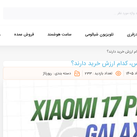
زفری
تلویزیون شیائومی
ساعت هوشمند
فروش عمده
و
تعداد بازدید :
233
دسته بندی :
رپورتاژ