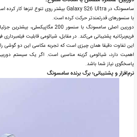
دوربین؛ عملکرد مطمئن یا امکانات متنوع؟
با سنسورهای قدرتمندتر حرکت کرده است.
فریم‌برثانیه پشتیبانی می‌کند. در مقابل، شیائومی قابلیت فیلمبرداری فوق‌اسلوموشن FullHD تا 960 فریم‌برثا
این تفاوت دقیقا همان چیزی است که تجربه عکاسی این دو گوشی را از ه
اهمیت دارد، شیائومی گزینه مناسبی است. اگر یک سیستم دوربین 
پاسخگوی نیاز شما باشد.
نرم‌افزار و پشتیبانی؛ برگ برنده سامسونگ