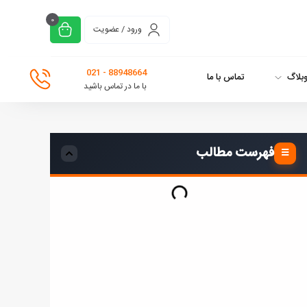
0
ورود / عضویت
88948664 - 021
بلاگ
تماس با ما
با ما در تماس باشید
فهرست مطالب