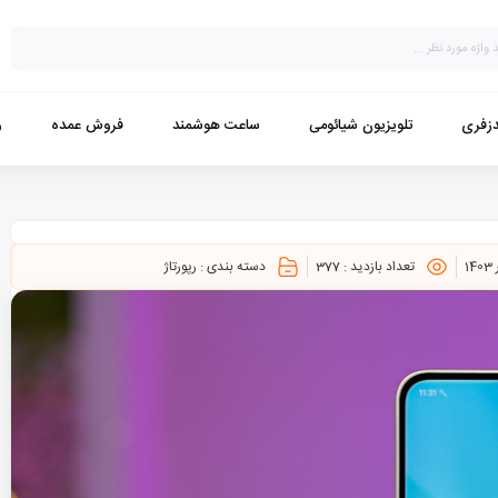
زفری
تلویزیون شیائومی
ساعت هوشمند
فروش عمده
و
تعداد بازدید :
377
دسته بندی :
رپورتاژ