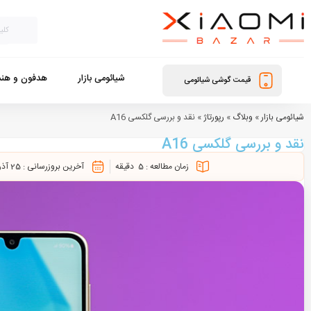
شیائومی بازار
هدفون و هند
قیمت گوشی شیائومی
شیائومی بازار
»
وبلاگ
»
رپورتاژ
»
نقد و بررسی گلکسی A16
نقد و بررسی گلکسی A16
زمان مطالعه :
5
دقیقه
آخرین بروزرسانی :
25 آذر 1403