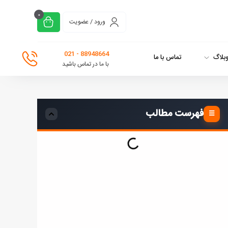
0
ورود / عضویت
88948664 - 021
بلاگ
تماس با ما
با ما در تماس باشید
فهرست مطالب