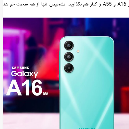
همانطور که در تصویر زیر می‌بینید، این شباهت به حدی است که اگر A16 و A55 را کنار هم بگذارید، تشخیص آنها از هم سخت خواهد