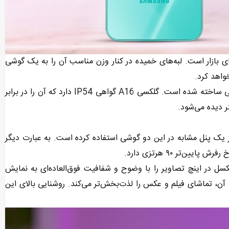
رین گوشی‌های بازار است. لبه‌های خمیده در کنار وزن مناسب آن را به یک گوشی
واهد کرد.
قاب پشتی دستگاه مطابق انتظار پلاستیکی است اما از متریال باکیفیتی ساخته شده است. گلکسی A16 گواهی IP54 دارد که آن را در برابر
ر دیده می‌شود.
 بین A16 و A55 سامسونگ ظاهرا از یک پنل مشابه در این دو گوشی استفاده کرده است. به عبارت دیگر
مایش گلکسی A16 با وضوح ۲۳۴۰ در ۱۰۸۰ و تراکم ۳۸۵ پیکسل در اینچ تصاویر را با وضوح و شفافیت فوق‌العاده‌ای به نمایش
ی آن، تماشای فیلم و عکس را لذت‌بخش‌تر می‌کند. روشنایی بالای این