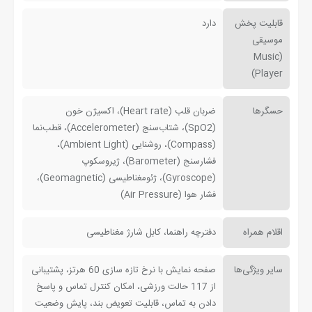
قابلیت پخش
دارد
موسیقی
(Music
Player)
حسگرها
ضربان قلب (Heart rate)، اکسیژن خون
(SpO2)، شتاب‌سنج (Accelerometer)، قطب‌نما
(Compass)، روشنایی (Ambient Light)،
فشارسنج (Barometer)، ژیروسکوپ
(Gyroscope)، ژئومغناطیسی (Geomagnetic)،
فشار هوا (Air Pressure)
اقلام همراه
دفترچه راهنما، کابل شارژ مغناطیسی
سایر ویژگی‌ها
صفحه نمایش با نرخ تازه سازی 60 هرتز، پشتیبانی
از 117 حالت ورزشی، امکان کنترل تماس و پاسخ
دادن به تماس، قابلیت تعویض بند، پایش وضعیت