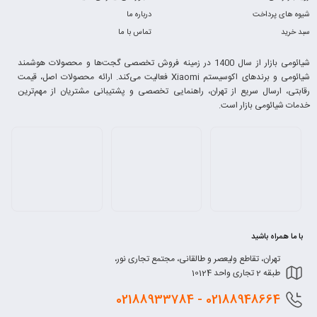
شیوه های پرداخت
درباره ما
سبد خرید
تماس با ما
شیائومی بازار از سال 1400 در زمینه فروش تخصصی گجت‌ها و محصولات هوشمند
شیائومی و برندهای اکوسیستم Xiaomi فعالیت می‌کند. ارائه محصولات اصل، قیمت
رقابتی، ارسال سریع از تهران، راهنمایی تخصصی و پشتیبانی مشتریان از مهم‌ترین
خدمات شیائومی بازار است.
با ما همراه باشید
تهران، تقاطع ولیعصر و طالقانی، مجتمع تجاری نور،
طبقه 2 تجاری واحد 10124
0218
8948664 - 02188933784