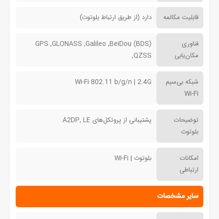
قابلیت مکالمه
دارد (از طریق ارتباط بلوتوث)
فناوری
GPS ,GLONASS ,Galileo ,BeiDou (BDS)
مکان‌یابی
,QZSS
شبکه بی‌سیم
Wi-Fi 802.11 b/g/n | 2.4G
Wi-Fi
توضیحات
پشتیبانی از پروتکل‌های A2DP, LE
بلوتوث
امکانات
بلوتوث | Wi-Fi
ارتباطی
سایر مشخصات