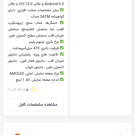
Android 6.0 یا بالاتر، iOS 10.0 یا بالاتر
ساير مشخصات سخت افزاري: دارای
گواهینامه 5ATM ضدآب
حسگرها: شتاب سنج، ژیروسکوپ،
قطب نما، سنجش فشارسنج، سنجش
ضربان قلب، سنجش سطح اکسیژن خون
نوع باتري: لیتیوم پلیمر
ظرفيت باتري: 470 میلی‌آمپرساعت
قابليت هاي ويژه: پشتیبانی مانیتور
ضربان قلب ، مانیتور فشار خون ، مانیتور
اکسیژن خون ، مانیتور خواب
نوع صفحه نمايش اصلي: AMOLED
اندازه صفحه نمايش: 1.43 اینچ
5
(دیدگاه کاربر
1
)
مشاهده مشخصات کامل