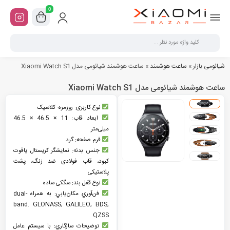
0
شیائومی بازار
»
ساعت هوشمند
»
ساعت هوشمند شیائومی مدل Xiaomi Watch S1
ساعت هوشمند شیائومی مدل Xiaomi Watch S1
نوع کاربری: روزمره- کلاسیک
ابعاد قاب: 11 × 46.5 × 46.5
میلی‌متر
فرم صفحه: گرد
جنس بدنه: نمایشگر کریستال یاقوت
کبود، قاب فولادی ضد زنگ، پشت
پلاستیکی
نوع قفل بند: سگکی ساده
فن‌آوري مکان‌يابي: به همراه dual-
band. GLONASS, GALILEO, BDS,
QZSS
توضيحات سازگاري: با سیستم عامل