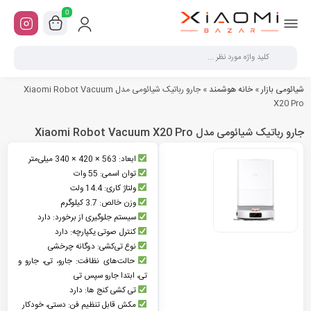
0
شیائومی بازار
»
خانه هوشمند
»
جارو رباتیک شیائومی مدل Xiaomi Robot Vacuum
X20 Pro
جارو رباتیک شیائومی مدل Xiaomi Robot Vacuum X20 Pro
ابعاد: 563 × 420 × 340 میلی‌متر
توان اسمی: 55 وات
ولتاژ کاری: 14.4 ولت
وزن خالص: 3.7 کیلوگرم
سیستم جلوگیری از برخورد: دارد
کنترل صوتی یکپارچه: دارد
نوع تی‌کشی: دوگانه چرخشی
حالت‌های نظافت: جارو، تی، جارو و
تی، ابتدا جارو سپس تی
تی کشی کنج ها: دارد
مکش قابل تنظیم فن: دستی، خودکار