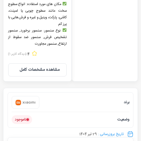
مکان های مورد استفاده: انواع سطوح
سخت مانند سطوح چوبی یا لمینت،
کاشی، پارکت، وینیل و غیره و فرش‌هایی با
پرز کم
نوع سنسور: سنسور برخورد, سنسور
تشخیص فرش, سنسور ضد سقوط از
ارتفاع, سنسور مجاورت
4
(دیدگاه کاربر
1
)
مشاهده مشخصات کامل
برند
شیائومی
وضعیت
ناموجود
تاریخ بروزرسانی :
29 تیر 1404