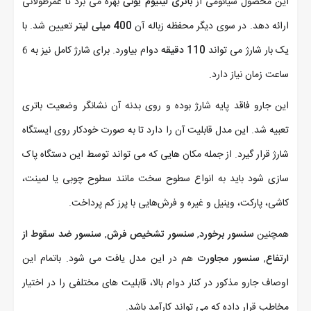
این محصول شیائومی از
باتری لیتیوم یونی
بهره می برد تا عمرطولانی
ارائه دهد. در سوی دیگر محفظه زباله آن
400 میلی لیتر
تعیین شد. با
یک بار شارژ می تواند
110 دقیقه
دوام بیاورد. برای شارژ کامل نیز به 6
ساعت زمان نیاز دارد.
این جارو فاقد پایه شارژ بوده و روی بدنه آن نشانگر وضعیت باتری
تعبیه شد. این مدل قابلیت آن را دارد تا به صورت خودکار روی ایستگاه
شارژ قرار گیرد. از جمله مکان هایی که می تواند توسط این دستگاه پاک
سازی شود باید به انواع سطوح سخت مانند سطوح چوبی یا لمینت،
کاشی، پارکت، وینیل و غیره و فرش‌هایی با پرز کم پرداخت.
همچنین
سنسور برخورد
,
سنسور تشخیص فرش
,
سنسور ضد سقوط از
ارتفاع
,
سنسور مجاورت
هم در این مدل یافت می شود. باتمام این
اوصاف جارو مذکور در کنار دوام بالا، قابلیت های مختلفی را در اختیار
مخاطب قرار داده که می تواند کارآمد باشد.