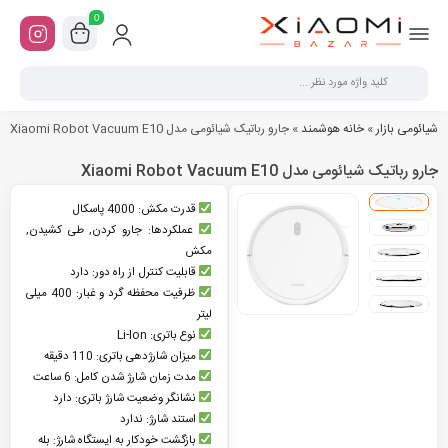
0
شیائومی بازار
»
خانه هوشمند
»
جارو رباتیک شیائومی مدل Xiaomi Robot Vacuum E10
جارو رباتیک شیائومی مدل Xiaomi Robot Vacuum E10
قدرت مکش: 4000 پاسکال
عملکردها: جارو کردن, طی کشیدن,
مکش
قابلیت کنترل از راه دور: دارد
ظرفیت محفظه گرد و غبار: 400 میلی
لیتر
نوع باتری: Li-Ion
میزان شارژدهی باتری: 110 دقیقه
مدت زمان شارژ شدن کامل: 6 ساعت
نشانگر وضعیت شارژ باتری: دارد
استند شارژ: ندارد
بازگشت خودکار به ایستگاه شارژ: بله