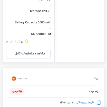
Storage
128GB
Battery Capacity
6000mAh
OS
Android 10
5
(دیدگاه کاربر
1
)
مشاهده مشخصات کامل
برند
شیائومی
وضعیت
ناموجود
تاریخ بروزرسانی :
7 آبان 1403