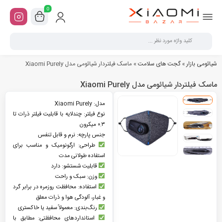
0
شیائومی بازار
»
گجت های سلامت
»
ماسک فیلتردار شیائومی مدل Xiaomi Purely
ماسک فیلتردار شیائومی مدل Xiaomi Purely
مدل: Xiaomi Purely
نوع فیلتر: چندلایه با قابلیت فیلتر ذرات تا
۰.۳ میکرون
جنس پارچه: نرم و قابل تنفس
طراحی: ارگونومیک و مناسب برای
استفاده طولانی مدت
قابلیت شستشو: دارد
وزن: سبک و راحت
استفاده: محافظت روزمره در برابر گرد
و غبار، آلودگی هوا و ذرات معلق
رنگ‌بندی: معمولاً سفید یا خاکستری
استانداردهای محافظتی: مطابق با