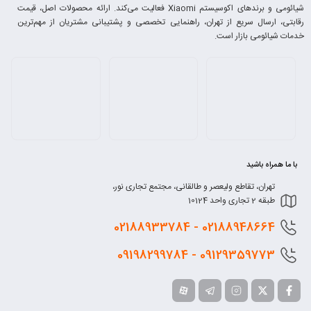
شیائومی و برندهای اکوسیستم Xiaomi فعالیت می‌کند. ارائه محصولات اصل، قیمت
رقابتی، ارسال سریع از تهران، راهنمایی تخصصی و پشتیبانی مشتریان از مهم‌ترین
خدمات شیائومی بازار است.
با ما همراه باشید
تهران، تقاطع ولیعصر و طالقانی، مجتمع تجاری نور،
طبقه 2 تجاری واحد 10124
0218
8948664 - 02188933784
0912
9359773 - 09198299784