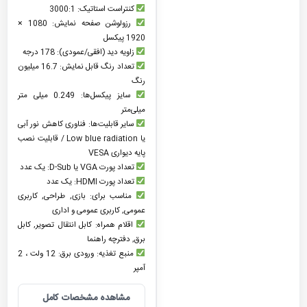
کنتراست استاتیک: 3000:1
رزولوشن صفحه نمایش: 1080 ×
1920 پیکسل
زاویه دید (افقی/عمودی): 178 درجه
تعداد رنگ قابل نمایش: 16.7 میلیون
رنگ
سایز پیکسل‌ها: 0.249 میلی متر
میلی‌متر
سایر قابلیت‌ها: فناوری کاهش نور آبی
یا Low blue radiation / قابلیت نصب
پایه دیواری VESA
تعداد پورت VGA یا D-Sub: یک عدد
تعداد پورت HDMI: یک عدد
مناسب برای: بازی, طراحی, کاربری
عمومی, کاربری عمومی و اداری
اقلام همراه: کابل انتقال تصویر, کابل
برق, دفترچه‌ راهنما
منبع تغذیه: ورودی برق: 12 ولت ، 2
آمپر
مشاهده مشخصات کامل