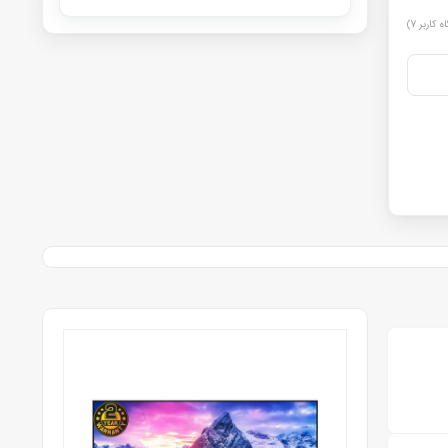
اه کاربر
7
)