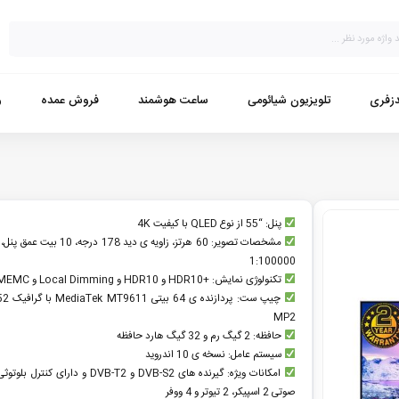
زفری
تلویزیون شیائومی
ساعت هوشمند
فروش عمده
و
پنل: “55 از نوع QLED با کیفیت 4K
مشخصات تصویر: 60 هرتز، زاویه ی دید 178 درجه
1:100000
تکنولوژی نمایش: +HDR10 و HDR10 و Local Dimming و MEMC و HLG
چیپ ست: پردا
MP2
حافظه: 2 گیگ رم و 32 گیگ هارد حافظه
سیستم عامل: نسخه ی 10 اندرويد
امکانات ویژه: گیرنده های DVB-S2 و DVB-T2 و دارای 
صوتی 2 اسپیکر، 2 تیوتر و 4 ووفر