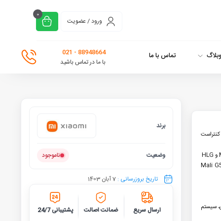
0
ورود / عضویت
88948664 - 021
بلاگ
تماس با ما
با ما در تماس باشید
برند
شیائومی
، 10 بیت عمق پنل، کنتراست
وضعیت
ناموجود
زنده ی 64 بیتی MediaTek MT9611 با گرافیک Mali G52
تاریخ بروزرسانی :
7 آبان 1403
کنترل بلوتوثی، سیستم
ارسال سریع
ضمانت اصالت
پشتیبانی 24/7