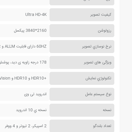
کيفيت تصوير
Ultra HD-4K
رزولوشن
2160*3840 پيکسل
نرخ نوسازي تصوير
60HZ دارای قابلیت ALLM و Dynamic HDR برای گیمینگ.
ویژگی های تصویر
178 درجه زاویه ی دید، پوشش رنگ 100% NTSC ، روشنایی 1000 نیتس، کنتراست 1:10000، عمق رنگ 10 بیت
تکنولوژي نمايش
+HDR10 و HDR10 و Dolby Vision و MEMC و Local dimming و HLG
نوع سيستم عامل
اندرويد تی وی
نسخه
نسخه ي 10 اندرويد
تعداد بلندگو
2 اسپیکر، 2 تیوتر و 4 ووفر