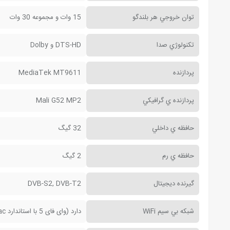
توان خروجي هر بلندگو
15 وات و مجموعه 30 وات
تکنولوژي صدا
DTS-HD و Dolby
پردازنده
MediaTek MT9611
پردازنده ي گرافيکي
Mali G52 MP2
حافظه ي داخلي
32 گيگ
حافظه ي رم
2 گيگ
گيرنده ديجيتال
DVB-S2, DVB-T2
شبکه بي سيم WiFi
دارد (وای فای 5 با استاندارد 802.11a/b/g/n/ac)