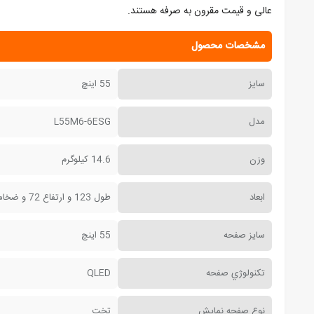
عالی و قیمت مقرون به صرفه هستند.
مشخصات محصول
سایز
55 اینچ
مدل
L55M6-6ESG
وزن
14.6 کیلوگرم
ابعاد
طول 123 و ارتفاع 72 و ضخامت 7.1 سانتی متر
سايز صفحه
55 اينچ
تکنولوژي صفحه
QLED
نوع صفحه نمايش
تخت