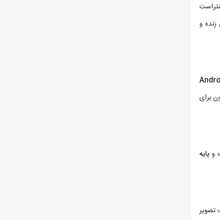
نتراست
ای زنده و
Andro
ن برای
و
پایه
یت تصویر