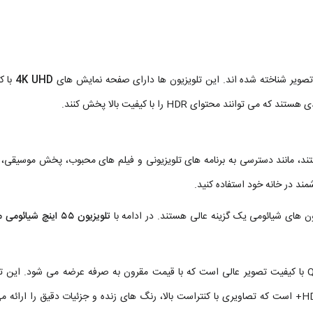
تصویر شناخته شده اند. این تلویزیون ها دارای صفحه نمایش های
4K UHD
با ک
 محتوای HDR را با کیفیت بالا پخش کنند.
، مانند دسترسی به برنامه های تلویزیونی و فیلم های محبوب، پخش موسیقی، و
ند در خانه خود استفاده کنید.
یون های شیائومی یک گزینه عالی هستند. در ادامه با
تلویزیون 55 اینچ شیائومی مدل Mi TV Q1E 55 یک تلویزیون QLED با کیفیت تصویر عالی است که با قیمت مقرون به صرفه عرضه می شود. ا
دارای صفحه نمایش ۵۵ اینچی با رزولوشن ۴K UHD و فناوری HDR10+ است که تصاویری با کنتراست بالا، رنگ های زنده و جزئیات دقیق را ا