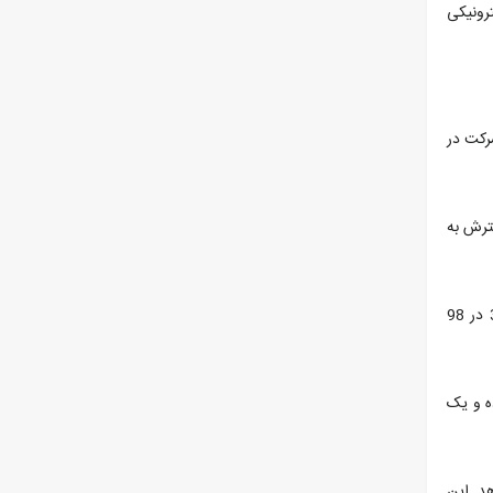
رونیکی
رکت در
دارد و در حال گسترش به
بوده که از طراحی باکیفیت و قدرت مکش بالا بهره می برد. این جارو ابعاد 353 در 350 در 98
 و یک
ام را افزایش دهد. این