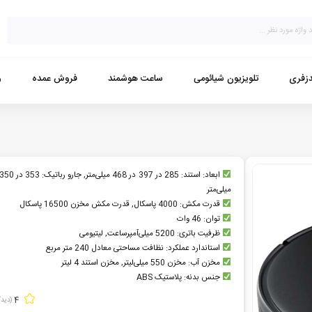
زفری
تلویزیون شیائومی
ساعت هوشمند
فروش عمده
و
میلی‌متر
قدرت مکش: 4000 پاسکال, قدرت مکش مخزن 16500 پاسکال
توان: 46 وات
ظرفیت باتری: 5200 میلی‌آمپرساعت, لیتیومی
استاندارد عملکرد: نظافت مساحتی معادل 240 متر مربع
مخزن آب: مخزن 550 میلی‌لیتر, مخزن استند 4 لیتر
جنس بدنه: پلاستیک ABS
4
(دیدگ