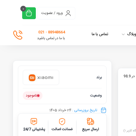
0
ورود / عضویت
88948664 - 021
بلاگ
تماس با ما
با ما در تماس باشید
ابعاد: استند: 285 در 397 در 468 میلی‌متر, جارو رباتیک: 353 در 350 در 98.9
برند
شیائومی
وضعیت
ناموجود
تاریخ بروزرسانی :
24 خرداد 1405
ارسال سریع
ضمانت اصالت
پشتیبانی 24/7
اه کاربر
1
)