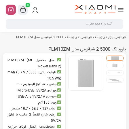
0
شیائومی بازار
»
پاوربانک شیائومی
»
پاوربانک 5000 2 شیائومی مدل PLM10ZM
پاوربانک 5000 2 شیائومی مدل PLM10ZM
مدل محصول: PLM10ZM (Mi
Power Bank 2)
ظرفیت باتری: 5000 mAh (3.7 V /
18.5 Wh)
جنس بدنه: آلیاژ آلومینیوم مات
ورودی: Micro‑USB: 5V/2A
خروجی: USB‑A: 5.1V/2.1A
وزن: 156 گرم
ابعاد: 127 × 68.9 × 10.7 میلیمتر
زمان شارژ: تقریباً 3 ساعت با شارژر
5V/2A
محافظت‌ها: اتصال کوتاه، حرارت،