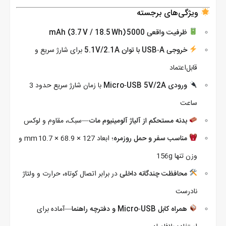
ویژگی‌های برجسته
ظرفیت واقعی 5000 mAh (3.7 V / 18.5 Wh)
خروجی USB‑A با توان 5.1V/2.1A
برای شارژ سریع و
قابل‌اعتماد
ورودی Micro‑USB 5V/2A
با زمان شارژ سریع حدود 3
ساعت
بدنه مستحکم از آلیاژ آلومینیوم مات
—سبک، مقاوم و لوکس
مناسب سفر و حمل روزمره
؛ ابعاد 127 × 68.9 × 10.7 mm و
وزن تنها 156g
محافظت چندگانه داخلی
در برابر اتصال کوتاه، حرارت و ولتاژ
نادرست
همراه کابل Micro‑USB و دفترچه راهنما
—آماده برای