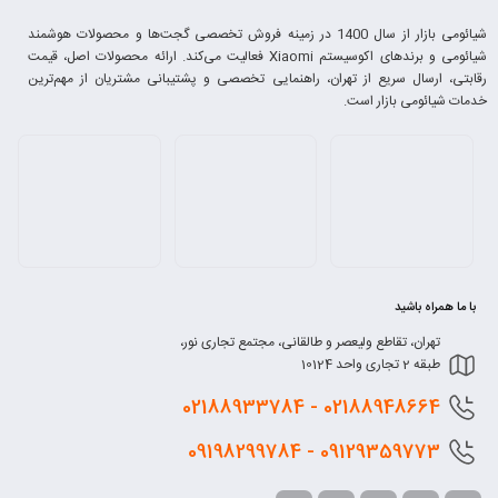
شیائومی بازار از سال 1400 در زمینه فروش تخصصی گجت‌ها و محصولات هوشمند
شیائومی و برندهای اکوسیستم Xiaomi فعالیت می‌کند. ارائه محصولات اصل، قیمت
رقابتی، ارسال سریع از تهران، راهنمایی تخصصی و پشتیبانی مشتریان از مهم‌ترین
خدمات شیائومی بازار است.
با ما همراه باشید
تهران، تقاطع ولیعصر و طالقانی، مجتمع تجاری نور،
طبقه 2 تجاری واحد 10124
0218
8948664 - 02188933784
0912
9359773 - 09198299784