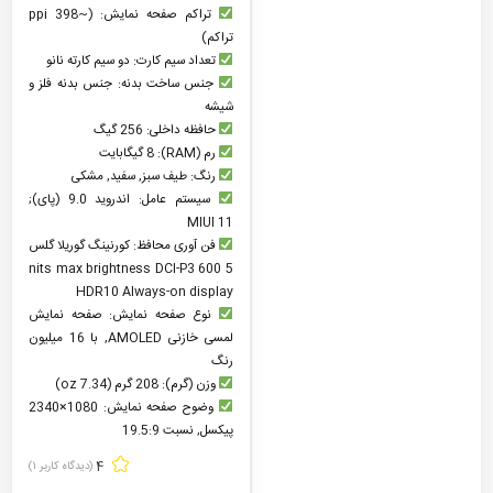
تراکم صفحه نمایش: (~398 ppi
تراکم)
تعداد سیم کارت: دو سیم کارته نانو
جنس ساخت بدنه: جنس بدنه فلز و
شیشه
حافظه داخلی: 256 گیگ
رم (RAM): 8 گیگابایت
رنگ: طیف سبز, سفید, مشکی
سیستم عامل: اندروید 9.0 (پای);
MIUI 11
فن آوری محافظ: کورنینگ گوریلا گلس
5 600 nits max brightness DCI-P3
HDR10 Always-on display
نوع صفحه نمایش: صفحه نمایش
لمسی خازنی AMOLED, با 16 میلیون
رنگ
وزن (گرم): 208 گرم (7.34 oz)
وضوح صفحه نمایش: 1080×2340
پیکسل, نسبت 19.5:9
4
(دیدگاه کاربر
1
)