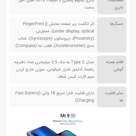
مشخصات
باتری لیتیوم پلیمری با ظرفیت 3070 میلی آمپر
باتری
ساعت
حسگرها
اثر انگشت زیر صفحه نمایش (FingerPrint |
under display, optical)، مجاورتی
(Proximity)، ژیروسکوپ (Gyroscope)، شتاب
سنج (Accelerometer)، قطب نما (Compass)
اقلام همراه
مبدل Type C به جک 3.5 میلیمتری صدا، دفترچه‌
گوشی
راهنما، آداپتور شارژر شیائومی، سوزن خارج کردن
سیم کارت، کیس شفاف
سایر قابلیت
دارای قابلیت شارژ سریع 18 واتی (Fast Baterry
ها
Charging)