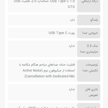
درگاه ارتباطی
USB Type C 1.0، استاندارد 2.0، قابلیت USB
OTG
بلندگو
دارد
خروجی صدا
پورت USB Type C
جک 3.5
ندارد
میلیمتری صدا
توضیحات
قابلیت حذف صدا‌های مزاحم هنگام مکالمه با
تکمیلی صدا
استفاده از میکروفون دوم (Active Noise
Cancellation with Dedicated Mic)
باتری قابل
ندارد
تعویض