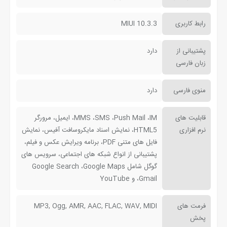
رابط کاربری
MIUI 10.3.3
پشتیبانی از
دارد
زبان فارسی
منوی فارسی
دارد
قابلیت های
MMS ،SMS ،Push Mail ،IM، ایمیل، مرورگر
نرم افزاری
HTML5، نمایش اسناد مایکروسافت آفیس، نمایش
فایل های متنی PDF، برنامه ویرایش عکس و فیلم،
پشتیبانی از انواع شبکه های اجتماعی، سرویس های
گوگل شامل Google Search ،Google Maps
،Gmail و YouTube
فرمت های
MP3, Ogg, AMR, AAC, FLAC, WAV, MIDI
پخش