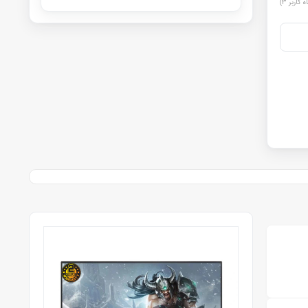
ه کاربر
3
)