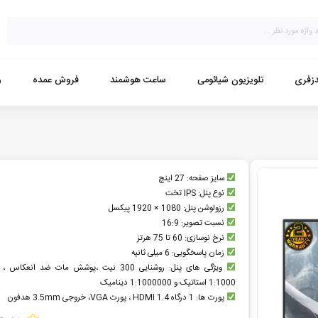
زفری
تلویزیون شیائومی
ساعت هوشمند
فروش عمده
و
سایز صفحه: 27 اینچ
نوع پنل: IPS تخت
رزولوشن پنل: 1080 × 1920 پیکسل
نسبت تصویر: 16:9
نرخ نوسازی: 60 تا 75 هرتز
زمان پاسخگویی: 6 میلی ثانیه
ویژگی های پنل: روشنایی 300 نیت ،پوشش مات ضد انعکا
1:1000 استاتیک و 1:1000000 دینامیک
پورت ها: 1 درگاه HDMI 1.4 ، پورت VGA، خروجی 3.5mm هدفون