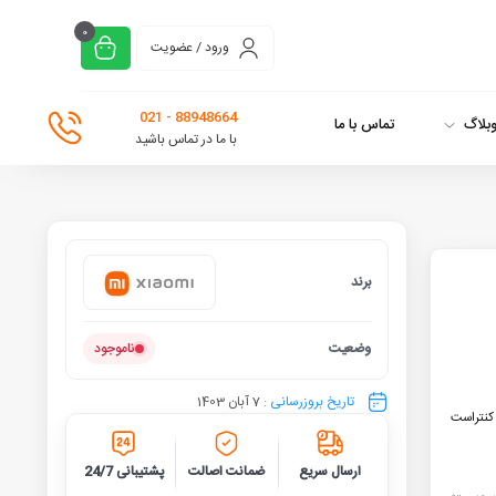
0
ورود / عضویت
88948664 - 021
بلاگ
تماس با ما
با ما در تماس باشید
برند
شیائومی
وضعیت
ناموجود
تاریخ بروزرسانی :
7 آبان 1403
س ، کنتراست
ارسال سریع
ضمانت اصالت
پشتیبانی 24/7