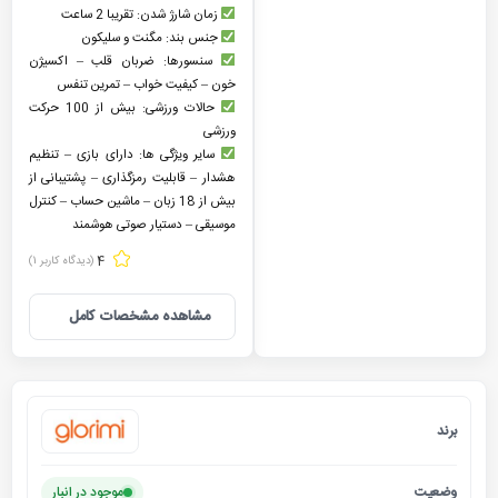
زمان شارژ شدن: تقریبا 2 ساعت
جنس بند: مگنت و سلیکون
سنسورها: ضربان قلب – اکسیژن
خون – کیفیت خواب – تمرین تنفس
حالات ورزشی: بیش از 100 حرکت
ورزشی
سایر ویژگی ها: دارای بازی – تنظیم
هشدار – قابلیت رمزگذاری – پشتیبانی از
بیش از 18 زبان – ماشین حساب – کنترل
موسیقی – دستیار صوتی هوشمند
4
(دیدگاه کاربر
1
)
مشاهده مشخصات کامل
برند
گلوریمی
وضعیت
موجود در انبار