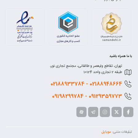
با ما همراه باشید
تهران، تقاطع ولیعصر و طالقانی، مجتمع تجاری نور،
طبقه 2 تجاری واحد 10124
0218
8948664 - 02188933784
0912
9359773 - 09198299784
تبلیغات متنی:
موبایل