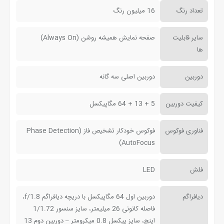
تعداد رنگ
16 میلیون رنگ
سایر قابلیت
صفحه نمایش همیشه روشن (Always On)
ها
دوربین
دوربین اصلی سه گانه
کیفیت دوربین
5 + 13 + 64 مگاپیکسل
فناوری فوکوس
فوکوس خودکار تشخیص فاز (Phase Detection
AutoFocus)
فلش
LED
دیافراگم
دوربین اول 64 مگاپیکسل با دریچه دیافراگم f/1.8،
فاصله کانونی 26 میلیمتر، سایز سنسور 1/1.72
اینچ، سایز پیکسل 0.8 میکرومتر – دوربین دوم 13