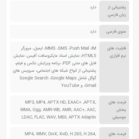
پشتیبانی از
دارد
زبان فارسی
منوی فارسی
دارد
قابلیت های
MMS ،SMS ،Push Mail ،IM، ایمیل، مرورگر
نرم افزاری
HTML5، نمایش اسناد مایکروسافت آفیس، نمایش
فایل های متنی PDF، برنامه ویرایش عکس و فیلم،
پشتیبانی از انواع شبکه های اجتماعی، سرویس های
گوگل شامل Google Search ،Google Maps
،Gmail و YouTube
فرمت های
MP3, MP4, APTX HD, EAAC+ ,APTX,
پخش
WMA, Ogg, AMR-WB, AMR, AAC+, AAC,
موسیقی
LDAC, FLAC, WAV, MIDI, APTX Adaptiv
فرمت های
MP4, WMV, DivX, XviD, H.265, H.264,