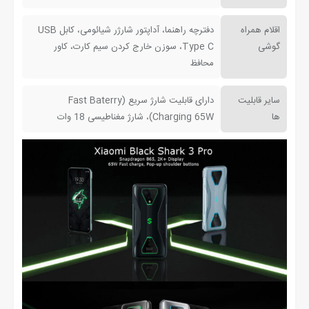
اقلام همراه
دفترچه راهنما، آداپتور شارژر شیائومی، کابل USB
گوشی
Type C، سوزن خارج کردن سیم کارت، کاور
محافظ
سایر قابلیت
دارای قابلیت شارژ سریع (Fast Baterry
ها
Charging 65W)، شارژ مغناطیسی 18 وات