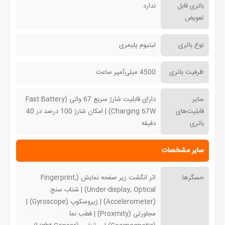
باتری قابل
ندارد
تعویض
نوع باتری
لیتیوم پلیمری
ظرفیت باتری
4500 میلی‌آمپر ساعت
سایر
دارای قابلیت شارژ سریع 67 واتی (Fast Battery
قابلیت‌های
Charging 67W) | امکان شارژ 100 درصد در 40
باتری
دقیقه
سایر مشخصات
حسگرها
اثر انگشت زیر صفحه نمایش (Fingerprint,
Under-display, Optical) | شتاب سنج
(Accelerometer) | ژیروسکوپ (Gyroscope) |
مجاورتی (Proxmity) | قطب نما