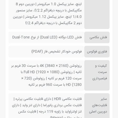
اینچ، سایز پیکسل 1.0 میکرومتر | دوربین دوم 8
مگاپیکسل با دریچه دیافراگم f/2.2، سایز سنسور
1/4.0 اینچ، سایز پیکسل 1.12 میکرومتر | دوربین
دوم 2 مگاپیکسل با دریچه دیافراگم f/2.4
فلش عکاسی
فلش LED دوگانه (Dual LED) از نوع Dual-Tone
فناوری فوکوس
فوکوس خودکار تشخیص فاز (PDAF)
کیفیت و
رزولوشن (2160 × 3840) 4K با سرعت 30 فریم بر
سرعت
ثانیه | رزولوشن (1080 × 1920) Full HD با
فیلمبرداری
سرعت 120 فریم بر ثانیه | رزولوشن (720 ×
1280) HD با سرعت 960 فریم بر ثانیه
سایر
قابلیت عکاسی HDR | دارای قابلیت عکاسی پرتره |
قابلیت‌های
قابلیت عکس برداری پانوراما | دارای لنز واید | دارای
دوربین اصلی
لنز اولتراواید با زاویه 119 درجه | قابلیت عکس