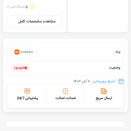
5
(دیدگاه کاربر
1
)
مشاهده مشخصات کامل
برند
شیائومی
وضعیت
ناموجود
تاریخ بروزرسانی :
7 آبان 1403
ارسال سریع
ضمانت اصالت
پشتیبانی 24/7