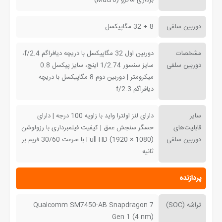
برداری ماکرو (Macro)
دوربین سلفی
8 + 32 مگاپیکسل
مشخصات
دوربین اول 32 مگاپیکسل با دریچه دیافراگم f/2.4،
دوربین سلفی
سایز سنسور 1/2.74 اینچ، سایز پیکسل 0.8
میکرومتر | دوربین دوم 8 مگاپیکسل با دریچه
دیافراگم f/2.3
سایر
دارای لنز اولترا واید با زاویه 100 درجه | دارای
قابلیت‌های
حسگر سنجش عمق | کیفیت فیلمبرداری با رزولوشن
دوربین سلفی
(1080 × 1920) Full HD با سرعت 30/60 فریم بر
ثانیه
پردازنده
تراشه (SOC)
Qualcomm SM7450-AB Snapdragon 7
Gen 1 (4 nm)