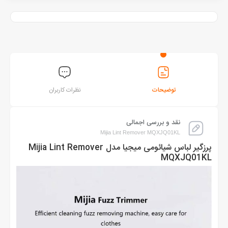
توضیحات
نظرات کاربران
نقد و بررسی اجمالی
Mijia Lint Remover MQXJQ01KL
پرزگیر لباس شیائومی میجیا مدل Mijia Lint Remover
MQXJQ01KL