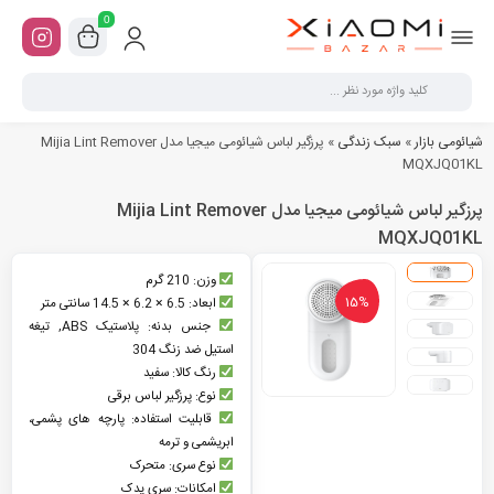
0
شیائومی بازار
»
سبک زندگی
»
پرزگیر لباس شیائومی میجیا مدل Mijia Lint Remover
MQXJQ01KL
پرزگیر لباس شیائومی میجیا مدل Mijia Lint Remover
MQXJQ01KL
وزن: 210 گرم
15%
ابعاد: 6.5 × 6.2 × 14.5 سانتی متر
جنس بدنه: پلاستیک ABS, تیغه
استیل ضد زنگ 304
رنگ کالا: سفید
نوع: پرزگیر لباس برقی
قابلیت استفاده: پارچه های پشمی،
ابریشمی و ترمه
نوع سری: متحرک
امکانات: سری یدک