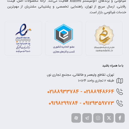
شیائومی و برندهای اکوسیستم Xiaomi فعالیت می‌کند. ارائه محصولات اصل، قیمت
رقابتی، ارسال سریع از تهران، راهنمایی تخصصی و پشتیبانی مشتریان از مهم‌ترین
خدمات شیائومی بازار است.
با ما همراه باشید
تهران، تقاطع ولیعصر و طالقانی، مجتمع تجاری نور،
طبقه 2 تجاری واحد 10124
0218
8948664 - 02188933784
0912
9359773 - 09198299784