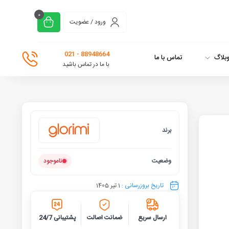
0
ورود / عضویت
88948664 - 021
بلاگ
تماس با ما
با ما در تماس باشید
برند
گلوریمی
وضعیت
ناموجود
تاریخ بروزرسانی :
1 تیر 1405
ارسال سریع
ضمانت اصالت
پشتیبانی 24/7