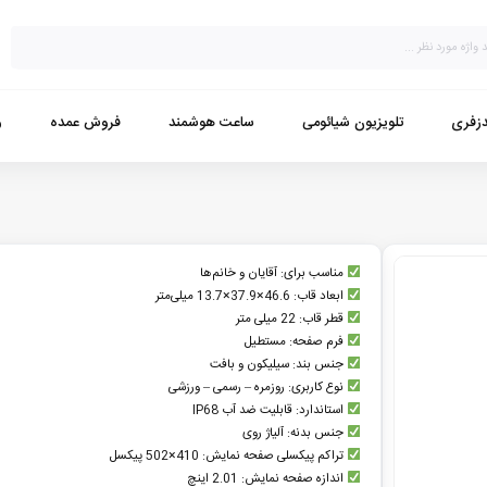
زفری
تلویزیون شیائومی
ساعت هوشمند
فروش عمده
و
مناسب برای: آقایان و خانم‌ها
ابعاد قاب: 46.6×37.9×13.7 میلی‌متر
قطر قاب: 22 میلی متر
فرم صفحه: مستطیل
جنس بند: سیلیکون و بافت
نوع کاربری: روزمره – رسمی – ورزشی
استاندارد: قابلیت ضد آب IP68
جنس بدنه: آلیاژ روی
تراکم پیکسلی صفحه نمایش: 410×502 پیکسل
اندازه صفحه نمایش: 2.01 اینچ