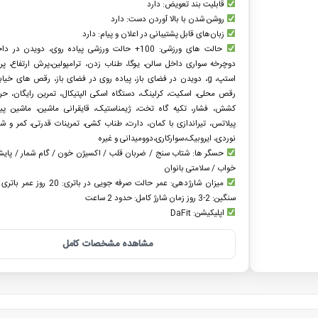
قابلیت بند تعویض: دارد
روشن شدن با بالا آوردن دست: دارد
زبان‌های قابل پشتیبانی در اعلان و پیام: دارد
حالت های ورزشی: 100+ حالت ورزشی پیاده روی، دویدن در 
دوچرخه سواری داخل سالن، یوگا، طناب زدن، ترامپولین،پرش ارتفاع، 
استپ، g، دویدن در فضای باز، پیاده روی در فضای باز، رقص های خیابا
رقص محلی، اسکیت، کرلینگ، دستگاه اسکی الپتیکال، تمرین رایگان، حرک
کشش، فشار، تکیه گاه تخت، ژیمناستیک، قایقرانی ماشین، ماشین پیا
پیلاتس، تیراندازی با کمان، دارت، طناب کشی، تمرینات قدرتی، کمر و 
نوردی، ایروبیک،سوارکاری،دوومیدانی و غیره
حسگر ها: شتاب سنج / ضربان قلب / اکسیژن خون / گام شمار / پای
خواب / سلامتی بانوان
میزان شارژدهی: عمر حالت صرفه جویی در باتری:
سنگین: 2-3 روز زمان شارژ کامل: حدود 2 ساعت
اپلیکیشن: DaFit
مشاهده مشخصات کامل