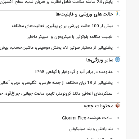
پایش 24 ساعته سلامت شامل نظارت بر ضربان قلب، سطح اکسیژن خون، استرس، خواب و سلامت بانوان.
حالت‌های ورزشی و قابلیت‌ها
بیش از 100 حالت ورزشی برای پیگیری فعالیت‌های مختلف.
قابلیت مکالمه بلوتوثی با میکروفون و اسپیکر داخلی.
پشتیبانی از دستیار صوتی AI، پخش موسیقی، ماشین‌حساب، پیش‌بینی وضعیت آب‌وهوا و بیش از 100 واچ‌فیس قابل تغییر.
سایر ویژگی‌ها
مقاومت در برابر آب و گردوغبار با گواهی IP68.
پشتیبانی از 18 زبان مختلف از جمله فارسی، انگلیسی، عربی، آلمانی، اسپانیایی و …
عملکردهای اضافی مانند کرونومتر، تایمر، ساعت جهانی، چراغ‌قوه، حالت صرفه‌جویی در مصرف 
محتویات جعبه
ساعت هوشمند Glorimi Flex
بند بافتنی و بند سیلیکونی