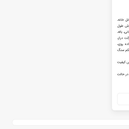
داخل خانه،
پرش طول
نی، باله،
ت دراز،
ده روی،
شکم سنگ
ش کیفیت
 20 روز عمر باتری در حالت