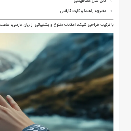
کابل شارژ مغناطیسی
دفترچه راهنما و کارت گارانتی
با ترکیب طراحی شیک، امکانات متنوع و پشتیبانی از زبان فارسی، ساعت هوشمند Glorimi Flex گزینه‌ای مناسب برای کاربران با سلیق