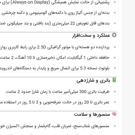
پشتیبانی از حالت نمایش همیشگی (Always-on Display) برای مشاهده سریع زمان و اطلاعات.
بدنه‌ای از جنس آلیاژ روی با دکمه‌های آلومینیومی و دکمه چرخشی (Rotary Crown) برای دسترسی آسان به منوها
بندهای قابل تعویض 22 میلی‌متری (بند بافتنی و بند سیلیکونی ضد حساسیت) برای تنوع در ظاهر و راحتی استفاده.
عملکرد و سخت‌افزار
پردازنده دو هسته‌ای با موتور گرافیکی 2.5D برای رابط کاربری روان و پویا.
حافظه داخلی 1 گیگابایت، امکان ذخیره‌سازی تا 10 آهنگ، 2 ساعت ضبط صدا یا 20 عکس را فراهم می‌کند.
بلوتوث نسخه 5.3 برای اتصال سریع و پایدار به دستگاه‌های اندروید و iOS.
باتری و شارژدهی
ظرفیت باتری 300 میلی‌آمپر ساعت با زمان شارژ حدود 2 ساعت.
عمر باتری تا 20 روز در حالت صرفه‌جویی و 3 تا 5 روز در استفاده معمولی.
سنسورها و سلامت
سنسورهای شتاب‌سنج، ضربان قلب، گام‌شمار و سنجش اکسیژن خون