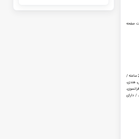
تیبانی از حالت صفحه
قابلیت های ویژه: دارای بیش از 100 حالت ورزشی / پایش سلامت 24 ساعته /
ایی، هندی،
فرانسوی،
بنگالی / اپلیکیشن: DaFit / عرض بند: 22 میلی متر / دستیار صوتی AI / دارای