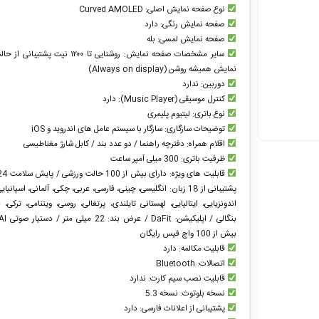
نوع صفحه نمایش اصلی: Curved AMOLED
صفحه نمایش رنگی: دارد
صفحه نمایش لمسی: بله
سایر مشخصات صفحه نمایش: روشنایی تا ۱۲۰۰ نیت پش
نمایش همیشه روشن (Always on display)
دوربین: ندارد
کنترل موسیقی (Music Player): دارد
نوع باتری: لیتیوم پلیمری
توضیحات سازگاری: سازگار با سیستم عامل های اندروید و iOS
اقلام همراه: دفترچه راهنما / دو عدد بند / کابل شارژ مغناطیسی
ظرفیت باتری: 300 میلی آمپر ساعت
پشتیبانی از 18 زبان: انگلیسی، چینی، فارسی، عربی، چکی، آلمانی، اسپانی
اندونزیایی، ایتالیایی، لهستانی تایلندی، پرتغالی، روسی، ویتنامی، ترکی، 
بیش از 100 واچ فیس رایگان
قابلیت مکالمه: دارد
اتصالات: Bluetooth
قابلیت نصب سیم کارت: ندارد
نسخه بلوتوث: نسخه 5.3
پشتیبانی از اعلانات فارسی: دارد