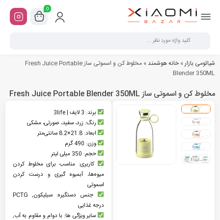
0
شیائومی بازار
»
خانه هوشمند
»
مخلوط کن و اسموتی ساز Fresh Juice Portable
Blender 350ML
مخلوط کن و اسموتی ساز Fresh Juice Portable Blender 350ML
برند: 3 لایف | 3life
رنگ: زرد، سفید، صورتی، مشکی
ابعاد: 21.8×8.2 سانتی‌متر
وزن: 490 گرم
حجم: 350 میلی لیتر
کاربری: مناسب برای مخلوط کردن
میوه‌ها، آبمیوه گیری و درست کردن
اسموتی
جنس دستگیره: سیلیکون, PCTG
درجه غذایی
سایر ویژگی ها: با دوام و مقاوم به آب,