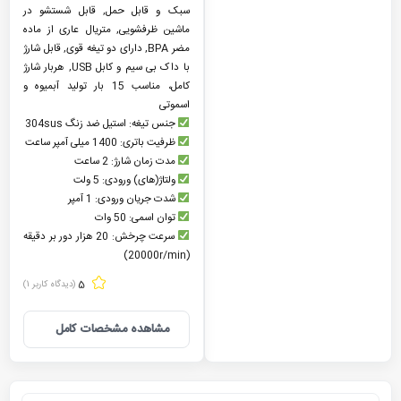
سبک و قابل حمل, قابل شستشو در
ماشین ظرفشویی, متریال عاری از ماده
مضر BPA, دارای دو تیغه قوی, قابل شارژ
با داک بی سیم و کابل USB, هربار شارژ
کامل، مناسب 15 بار تولید آبمیوه و
اسموتی
جنس تیغه: استیل ضد زنگ 304sus
ظرفیت باتری: 1400 میلی آمپر ساعت
مدت زمان شارژ: 2 ساعت
ولتاژ(های) ورودی: 5 ولت
شدت جریان ورودی: 1 آمپر
توان اسمی: 50 وات
سرعت چرخش: 20 هزار دور بر دقیقه
(20000r/min)
5
(دیدگاه کاربر
1
)
مشاهده مشخصات کامل