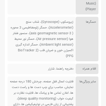
(Music
Player)
حسگرها
ژیروسکوپ (Gyroscope)، شتاب سنج
(Accelerometer)، حسگر ژئومغناطیسی 3 محوره
( 3-axis geomagnetic sensor)، سنسور فشار
هوا (Air pressure sensor)، حسگر نور محیط
(Ambient light sensor)، حسگر اندازه گیری
اکسیژن خون و ضربان قلب (BioTracker 2
PPG)
اقلام همراه
دفترچه راهنما، شارژر
سایر ویژگی‌ها
قابلیت اعمال قفل صفحه، چرخش 180 درجه صفحه
نمایش، مناسب برای چپ دست ها و راست دست
ها، اعلان تماس ها و پیامک ها، قابلیت نظارت بر
کیفیت خواب (sleep quality monitoring)،
پشتیبانی از زبان فارسی در نوتیفیکیشن ها، دارای