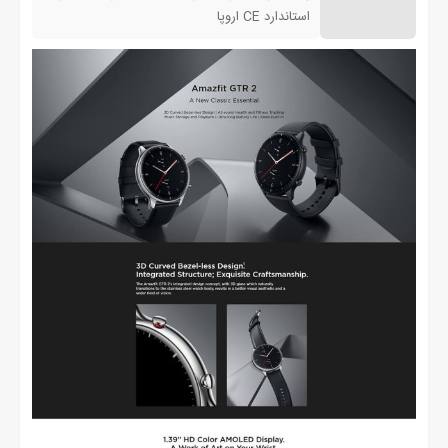
استاندارد CE اروپا