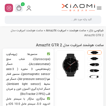
0
شیائومی بازار
»
ساعت هوشمند
»
امیزفیت Amazfit
»
ساعت هوشمند امیزفیت مدل
Amazfit GTR 2
ساعت هوشمند امیزفیت مدل Amazfit GTR 2
سنسورها: ژیروسکوپ
(Gyroscope)، شتاب سنج
(Accelerometer)، حسگر
ژئومغناطیسی 3 محوره ( 3-axis
geomagnetic sensor)، سنسور فشار
هوا (Air pressure sensor)، حسگر نور
محیط (Ambient light sensor)،
حسگر اندازه گیری اکسیژن خون و ضربان
قلب (BioTracker 2 PPG)
سازگاری: سازگار با سیستم عامل
اندروید 5.0، سیستم عامل iOS 10.0 و