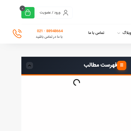
0
ورود / عضویت
88948664 - 021
بلاگ
تماس با ما
با ما در تماس باشید
فهرست مطالب