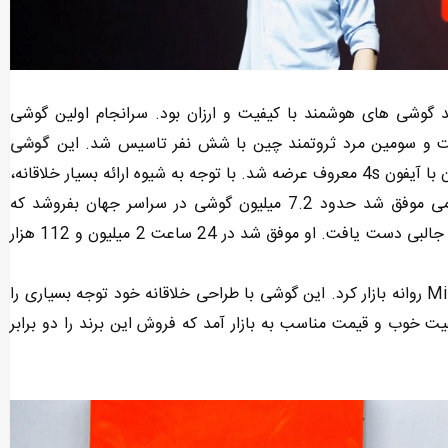
ند تولید گوشی های هوشمند با کیفیت و ارزان بود. سرانجام اولین گوشی
گوشی
می وان نام داشت. جالب است بدانید که این گوشی همزمان با آیفون 4s معروف عرضه شد. با توجه به شیوه ارائه بسیار خلاقانه،
این برند به فروش خوبی دست یافته است. در سال 2012، شیائومی موفق شد حدود 7.2 میلیون گوشی در سراسر جهان بفروشد که
فروش باورنکردنی بود. سپس در سال 2015، شیائومی به رکورد بسیار جالبی دست یافت. او موفق شد در 24 ساعت 2 میلیون و 112 هزار
پس از آن، در سال 2016، شیائومی گوشی بعدی خود را با نام Mi Mix روانه بازار کرد. این گوشی با طراحی خلاقانه خود توجه بسیاری را
ز آن در سال 2018 یک گوشی با کیفیت خوب و قیمت مناسب به بازار آمد که فروش این برند را دو برابر