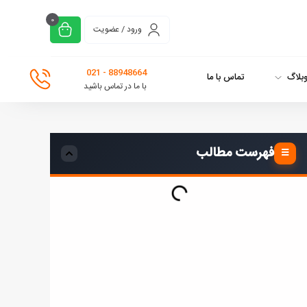
0
ورود / عضویت
88948664 - 021
بلاگ
تماس با ما
با ما در تماس باشید
فهرست مطالب