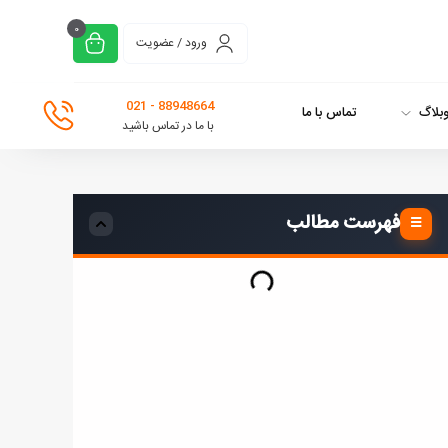
0
ورود / عضویت
88948664 - 021
بلاگ
تماس با ما
با ما در تماس باشید
فهرست مطالب