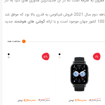
مقرون به صرفه است که در آن جدیدترین فناوری های دنیا به کار
این شرکت سهم بزرگی در صنعت گوشی های هوشمند دارد. در سه ماهه دوم سال 2021 فروش شیائومی به قدری بالا بود که موفق شد
ائه
گوشی های هوشمند
جدید
مشاهده همه
5%
1%
5,700,000
6,000,000
7,900,000
8,000,000
تومان
تومان