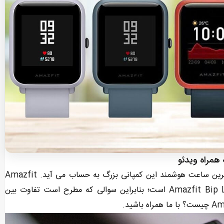
Amazfit Bip S به طور رسمی در 8 ژانویه راه اندازی شد و جدیدترین ساعت هوشمند این کمپانی بزرگ به حساب می آید. Amazfit
و Amazfit Bip Lite است؛ بنابراین سوالی که مطرح است تفاوت بین