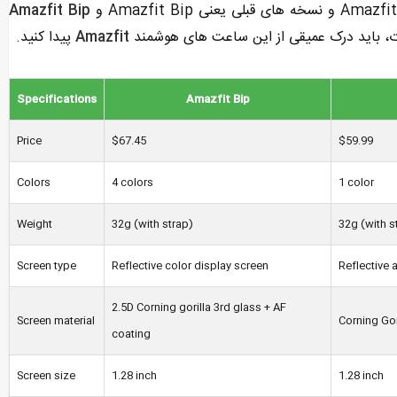
Amazfit Bip
، باید درک عمیقی از این ساعت های هوشمند
Amazfit
پیدا کنید.
Specifications
Amazfit Bip
Price
$67.45
$59.99
Colors
4 colors
1 color
Weight
32g (with strap)
32g (with s
Screen type
Reflective color display screen
Reflective 
2.5D Corning gorilla 3rd glass + AF
Screen material
Corning Gor
coating
Screen size
1.28 inch
1.28 inch