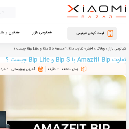
شیائومی بازار
هدفون و هند
قیمت گوشی شیائومی
شیائومی بازار
»
وبلاگ
»
اخبار
»
تفاوت Amazfit Bip با Bip S و Bip Lite چیست ؟
تفاوت Amazfit Bip با Bip S و Bip Lite چیست ؟
زمان مطالعه :
4
دقیقه
آخرین بروزرسانی :
9 خرداد 1401