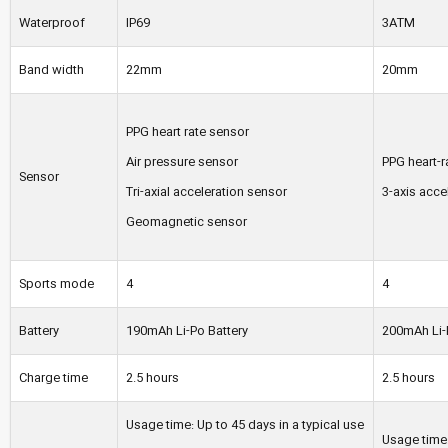
Waterproof
IP69
3ATM
Band width
22mm
20mm
PPG heart rate sensor
Air pressure sensor
PPG heart-r
Sensor
Tri-axial acceleration sensor
3-axis acce
Geomagnetic sensor
Sports mode
4
4
Battery
190mAh Li-Po Battery
200mAh Li-
Charge time
2.5 hours
2.5 hours
Usage time: Up to 45 days in a typical use
Usage time: