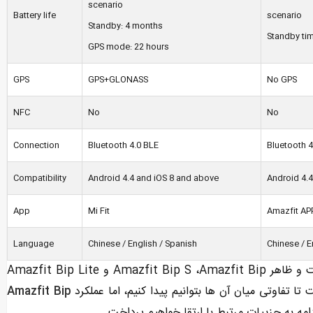
scenario
Battery life
scenario
Standby: 4 months
Standby tim
GPS mode: 22 hours
GPS
GPS+GLONASS
No GPS
NFC
No
No
Connection
Bluetooth 4.0 BLE
Bluetooth 4
Compatibility
Android 4.4 and iOS 8 and above
Android 4.4
App
Mi Fit
Amazfit AP
Language
Chinese / English / Spanish
Chinese / E
با توجه به جدول مقایسه فوق، می توانیم به وضوح دریابیم که قیمت و ظاهر Amazfit Bip S ،Amazfit Bip و Amazfit Bip Lite
ا تفاوتی میان آن ها بتوانیم پیدا کنیم، اما عملکرد
Amazfit Bip
امه به جزییات مرتبط با ارتقا خواهیم پرداخت.