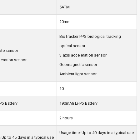
5ATM
20mm
BioTracker PPG biological tracking
optical sensor
ate sensor
3-axis acceleration sensor
leration sensor
Geomagnetic sensor
Ambient light sensor
10
Po Battery
190mAh Li-Po Battery
2 hours
Usage time: Up to 40 days in a typical use
 Up to 45 days in a typical use