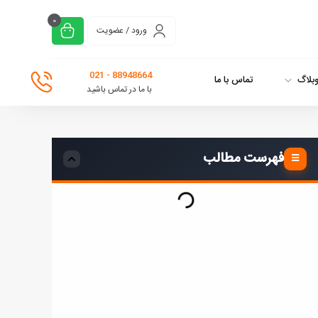
0
ورود / عضویت
88948664 - 021
بلاگ
تماس با ما
با ما در تماس باشید
فهرست مطالب