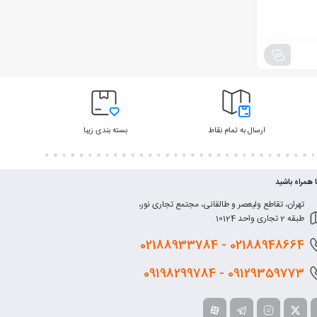
ارسال به تمام نقاط
بسته بندی زیبا
ا همراه باشید
تهران، تقاطع ولیعصر و طالقانی، مجتمع تجاری نور،
طبقه 2 تجاری واحد 10124
0218
8948664 - 02188933784
0912
9359773 - 09198299784