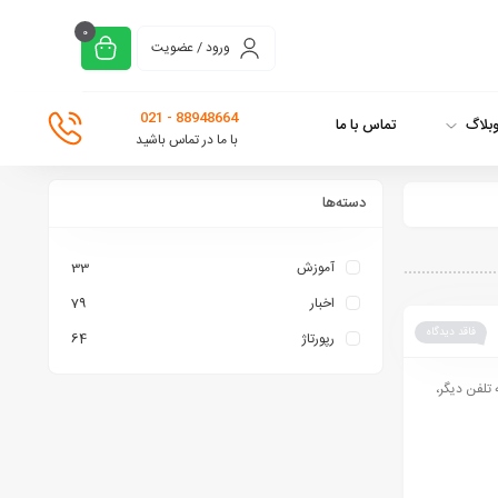
0
ورود / عضویت
88948664 - 021
بلاگ
تماس با ما
با ما در تماس باشید
دسته‌ها
آموزش
33
اخبار
79
فاقد دیدگاه
رپورتاژ
64
تلفن دیگر،