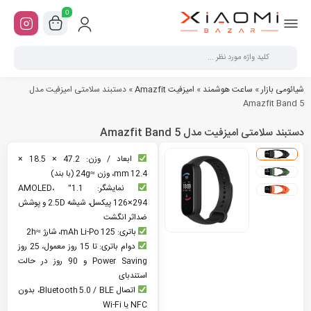
0
شیائومی بازار
»
ساعت هوشمند
»
امیزفیت Amazfit
»
دستبند سلامتی امیزفیت مدل
Amazfit Band 5
دستبند سلامتی امیزفیت مدل Amazfit Band 5
ابعاد / وزن: 47.2 × 18.5 ×
12.4 mm، وزن ≈24g (با بند)
نمایشگر: 1.1″ AMOLED،
126×294 پیکسل، شیشه 2.5D و پوشش
ضداثر انگشت
باتری: 125 mAh Li‑Po، شارژ ≈2h
دوام باتری: تا 15 روز معمول، 25 روز
Power Saving و 90 روز در حالت
استندبای
اتصال Bluetooth 5.0 / BLE، بدون
NFC یا Wi‑Fi