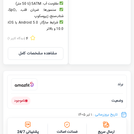
مقاومت آب: 5ATM (تا 50 متر)
سنسورها: ضربان قلب، SpO₂،
شتاب‌سنج، ژیروسکوپ
شرایط سازگار: Android 5.0 یا iOS
10.0 و بالاتر
4
(دیدگاه کاربر
1
)
مشاهده مشخصات کامل
برند
امیزفیت
وضعیت
ناموجود
تاریخ بروزرسانی :
1 تیر 1405
ارسال سریع
ضمانت اصالت
پشتیبانی 24/7