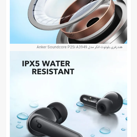
هندزفری بلوتوث انکر مدل Anker Soundcore P25i A3949