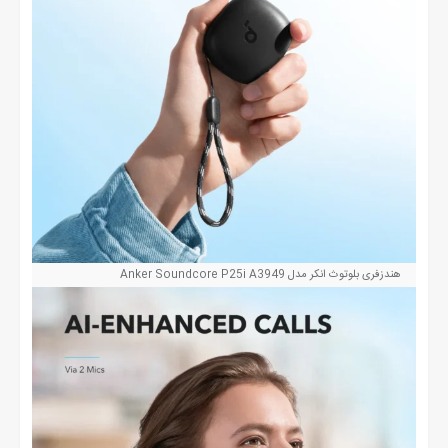
هندزفری بلوتوث انکر مدل Anker Soundcore P25i A3949