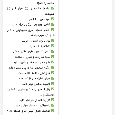
استاندارد Ipx5
پاسخ فرکانسی: 20 هرتز الی 20
کیلوهرتز
امپدانس: 16 اهم
فناوری Noise Canceling: دارد
اقلام همراه: سری سیلیکونی / کابل
شارژر / دفترچه راهنما
نوع باتری: لیتیوم – یونی
نشانگر LED: دارد
تامین انرژی: از طریق باتری داخلی
مدت زمان شارژ شدن: 2 ساعت
مقاوم در برابر فشار و ضربه: دارد
امکان شخصی سازی پنل لمسی: دارد
شارژدهی مکالمه: 10 ساعت
میزان شارژدهی: 10 ساعت
قابلیت کاهش نویز: دارد
پنل لمسی: به منظور مدیریت تماس،
موسیقی و …
قابلیت اتصال خودکار: دارد
پشتیبانی از دستیار صوتی: دارد
ظرفیت باتری کیس شارژ همراه: 500