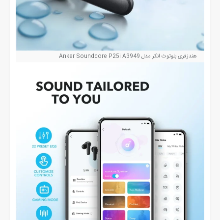
هندزفری بلوتوث انکر مدل Anker Soundcore P25i A3949