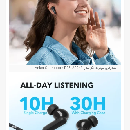
هندزفری بلوتوث انکر مدل Anker Soundcore P25i A3949