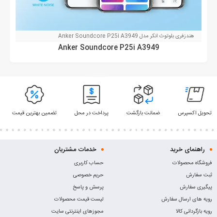
هندزفری بلوتوث انکر مدل Anker Soundcore P25i A3949
Anker Soundcore P25i A3949
تحویل اکسپرس
ضمانت بازگشت
پرداخت در محل
تضمین بهترین قیمت
راهنمای خرید
خدمات مشتریان
فروشگاه محصولات
حساب کاربری
ثبت سفارش
حریم خصوصی
پیگیری سفارش
پرسش و پاسخ
رویه های ارسال سفارش
لیست قیمت محصولات
رویه بازگردانی کالا
مجوزهای اینترنتی سایت