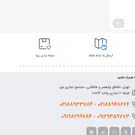
ارسال به تمام نقاط
بسته بندی زیبا
ا همراه باشید
تهران، تقاطع ولیعصر و طالقانی، مجتمع تجاری نور،
طبقه 2 تجاری واحد 10124
0218
8948664 - 02188933784
0912
9359773 - 09198299784