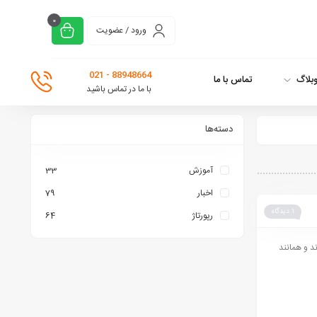
0
ورود / عضویت
88948664 - 021
بلاگ
تماس با ما
با ما در تماس باشید
دسته‌ها
آموزش
33
اخبار
79
1 دیدگاه
رپورتاژ
64
ند و همانند