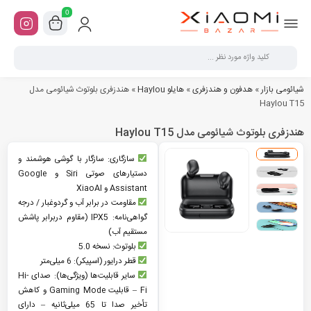
0
شیائومی بازار
»
هدفون و هندزفری
»
هایلو Haylou
»
هندزفری بلوتوث شیائومی مدل
Haylou T15
هندزفری بلوتوث شیائومی مدل Haylou T15
سازگاری: سازگار با گوشی هوشمند و
دستیارهای صوتی Siri و Google
Assistant و XiaoAI
مقاومت در برابر آب و گردوغبار / درجه
گواهی‌نامه: IPX5 (مقاوم دربرابر پاشش
مستقیم آب)
بلوتوث: نسخه 5.0
قطر درایور (اسپیکر): 6 میلی‌متر
سایر قابلیت‌ها (ویژگی‌ها): صدای Hi-
Fi – قابلیت Gaming Mode و کاهش
تأخیر صدا تا 65 میلی‌ثانیه – دارای