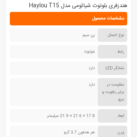
هندزفری بلوتوث شیائومی مدل Haylou T15
مشخصات محصول
نوع اتصال
بی سیم
رابط
بلوتوث
نشانگر LED
دارد
مقاومت در
دارد
برابر رطوبت و
عرق
ابعاد
17.8 × 21.6 × 21.9 میلیمتر
وزن
هر هدفون 3.7 گرم