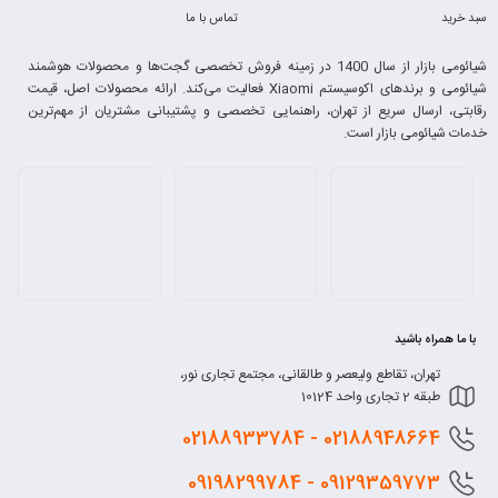
سبد خرید
تماس با ما
شیائومی بازار از سال 1400 در زمینه فروش تخصصی گجت‌ها و محصولات هوشمند
شیائومی و برندهای اکوسیستم Xiaomi فعالیت می‌کند. ارائه محصولات اصل، قیمت
رقابتی، ارسال سریع از تهران، راهنمایی تخصصی و پشتیبانی مشتریان از مهم‌ترین
خدمات شیائومی بازار است.
با ما همراه باشید
تهران، تقاطع ولیعصر و طالقانی، مجتمع تجاری نور،
طبقه 2 تجاری واحد 10124
0218
8948664 - 02188933784
0912
9359773 - 09198299784