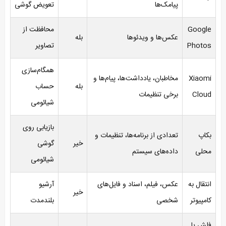
پیامک‌ها
تعویض گوشی
Google
محافظت از
عکس‌ها و ویدئوها
بله
Photos
تصاویر
همگام‌سازی
Xiaomi
مخاطبان، یادداشت‌ها، پیام‌ها و
بله
حساب
Cloud
برخی تنظیمات
شیائومی
بازیابی روی
بکاپ
تعدادی از برنامه‌ها، تنظیمات و
خیر
گوشی
محلی
داده‌های سیستم
شیائومی
انتقال به
عکس، فیلم، اسناد و فایل‌های
آرشیو
خیر
کامپیوتر
شخصی
بلندمدت
فلش یا