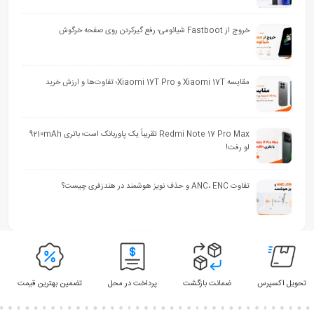
خروج از Fastboot شیائومی؛ رفع گیرکردن روی صفحه خرگوش
مقایسه Xiaomi 17T و Xiaomi 17T Pro؛ تفاوت‌ها و ارزش خرید
Redmi Note 17 Pro Max تقریباً یک پاوربانک است؛ باتری 9210mAh
لو رفت!
تفاوت ANC، ENC و حذف نویز هوشمند در هندزفری چیست؟
تحویل اکسپرس
ضمانت بازگشت
پرداخت در محل
تضمین بهترین قیمت